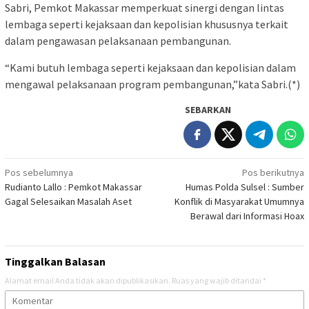
Sabri, Pemkot Makassar memperkuat sinergi dengan lintas
lembaga seperti kejaksaan dan kepolisian khususnya terkait
dalam pengawasan pelaksanaan pembangunan.
“Kami butuh lembaga seperti kejaksaan dan kepolisian dalam
mengawal pelaksanaan program pembangunan,”kata Sabri.(*)
SEBARKAN
Navigasi
Pos sebelumnya
Pos berikutnya
Rudianto Lallo : Pemkot Makassar
Humas Polda Sulsel : Sumber
pos
Gagal Selesaikan Masalah Aset
Konflik di Masyarakat Umumnya
Berawal dari Informasi Hoax
Tinggalkan Balasan
Alamat email Anda tidak akan dipublikasikan.
Ruas yang wajib ditandai
*