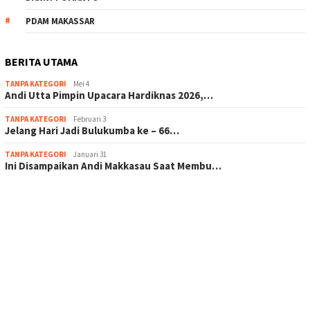
PDAM MAKASSAR
BERITA UTAMA
TANPA KATEGORI
Mei 4
Andi Utta Pimpin Upacara Hardiknas 2026,…
TANPA KATEGORI
Februari 3
Jelang Hari Jadi Bulukumba ke – 66…
TANPA KATEGORI
Januari 31
Ini Disampaikan Andi Makkasau Saat Membu…
scatter hitam mahjong rekomendasi
maxwin slot online
pola rumus slot gacor
admin slot gacor
situs judi online
bonus scatter hitam mahjong