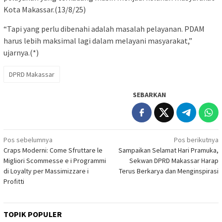
Kota Makassar.(13/8/25)
“Tapi yang perlu dibenahi adalah masalah pelayanan. PDAM
harus lebih maksimal lagi dalam melayani masyarakat,”
ujarnya.(*)
DPRD Makassar
SEBARKAN
Navigasi
Pos sebelumnya
Pos berikutnya
Craps Moderni: Come Sfruttare le
Sampaikan Selamat Hari Pramuka,
pos
Migliori Scommesse e i Programmi
Sekwan DPRD Makassar Harap
di Loyalty per Massimizzare i
Terus Berkarya dan Menginspirasi
Profitti
TOPIK POPULER