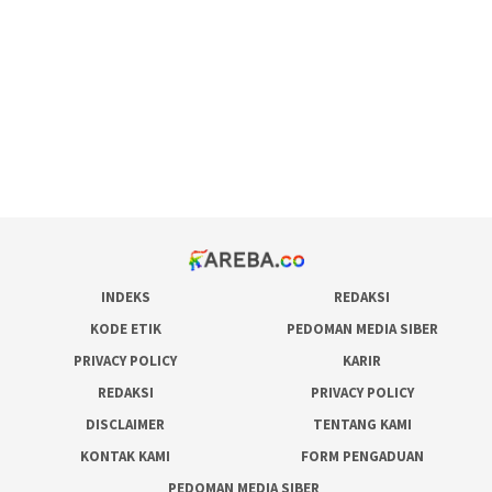
pola rumus slot gacor
admin slot gacor
situs judi online
bonus scatter hitam mahjong
pakar pola gacor slot online
prediksi juara taruhan bola
INDEKS
REDAKSI
KODE ETIK
PEDOMAN MEDIA SIBER
PRIVACY POLICY
KARIR
REDAKSI
PRIVACY POLICY
DISCLAIMER
TENTANG KAMI
KONTAK KAMI
FORM PENGADUAN
PEDOMAN MEDIA SIBER