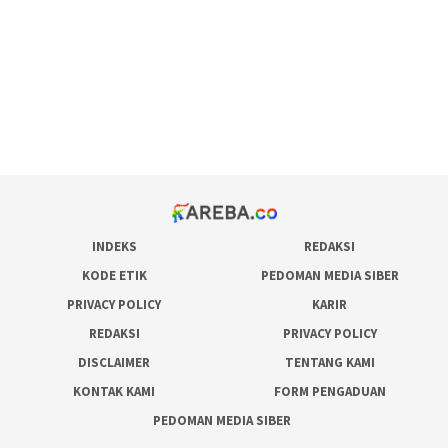
admin slot gacor
situs judi online
bonus scatter hitam mahjong
pakar pola gacor slot online
prediksi juara taruhan bola
INDEKS
REDAKSI
KODE ETIK
PEDOMAN MEDIA SIBER
PRIVACY POLICY
KARIR
REDAKSI
PRIVACY POLICY
DISCLAIMER
TENTANG KAMI
KONTAK KAMI
FORM PENGADUAN
PEDOMAN MEDIA SIBER