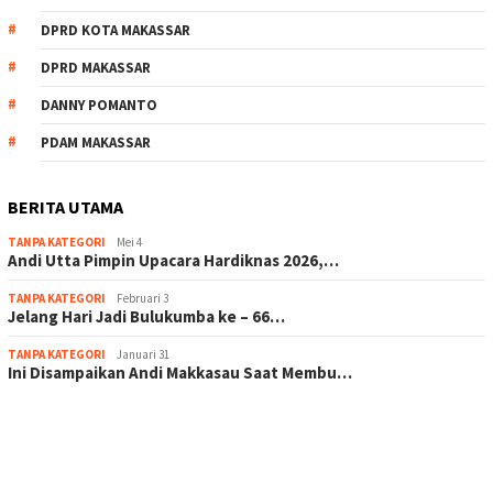
DPRD KOTA MAKASSAR
DPRD MAKASSAR
DANNY POMANTO
PDAM MAKASSAR
BERITA UTAMA
TANPA KATEGORI
Mei 4
Andi Utta Pimpin Upacara Hardiknas 2026,…
TANPA KATEGORI
Februari 3
Jelang Hari Jadi Bulukumba ke – 66…
TANPA KATEGORI
Januari 31
Ini Disampaikan Andi Makkasau Saat Membu…
scatter hitam mahjong rekomendasi
maxwin slot online
pola rumus slot gacor