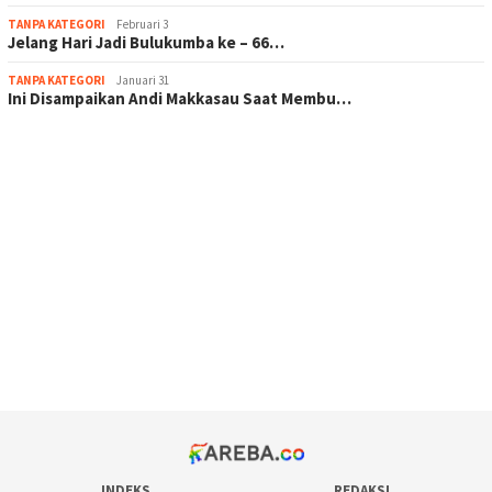
TANPA KATEGORI
Februari 3
Jelang Hari Jadi Bulukumba ke – 66…
TANPA KATEGORI
Januari 31
Ini Disampaikan Andi Makkasau Saat Membu…
scatter hitam mahjong rekomendasi
maxwin slot online
pola rumus slot gacor
admin slot gacor
situs judi online
bonus scatter hitam mahjong
pakar pola gacor slot online
prediksi juara taruhan bola
INDEKS
REDAKSI