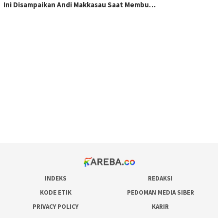
Ini Disampaikan Andi Makkasau Saat Membu…
scatter hitam mahjong rekomendasi
maxwin slot online
pola rumus slot gacor
admin slot gacor
situs judi online
bonus scatter hitam mahjong
pakar pola gacor slot online
prediksi juara taruhan bola
INDEKS
REDAKSI
KODE ETIK
PEDOMAN MEDIA SIBER
PRIVACY POLICY
KARIR