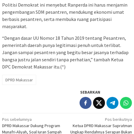
Politisi Demokrat ini menyebut Ranperda ini harus menjamin
pengembangan SDM pesantren, mendukung ekonomi umat
berbasis pesantren, serta membuka ruang partisipasi
masyarakat.
“Dengan dasar UU Nomor 18 Tahun 2019 tentang Pesantren,
pemerintah daerah punya legitimasi penuh untuk terlibat.
Jangan sampai pesantren yang begitu besar jasanya terhadap
bangsa justru jalan sendiri tanpa perhatian,” tambah Ketua
DPC Demokrat Makassar itu.(*)
DPRD Makassar
SEBARKAN
Navigasi
Pos sebelumnya
Pos berikutnya
DPRD Makassar Dukung Program
Ketua DPRD Makassar Supratman
pos
Munafri-Aliyah, Soal Iuran Sampah
Ungkap Rendahnya Serapan Bukan