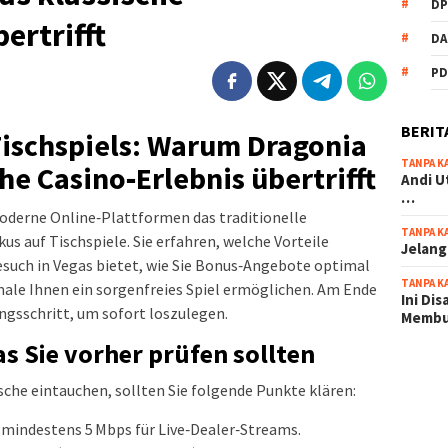
DP
ertrifft
DA
PD
BERIT
Tischspiels: Warum Dragonia
TANPA K
he Casino‑Erlebnis übertrifft
Andi U
…
moderne Online‑Plattformen das traditionelle
TANPA K
us auf Tischspiele. Sie erfahren, welche Vorteile
Jelang
such in Vegas bietet, wie Sie Bonus‑Angebote optimal
TANPA K
ale Ihnen ein sorgenfreies Spiel ermöglichen. Am Ende
Ini Di
ngsschritt, um sofort loszulegen.
Memb
s Sie vorher prüfen sollten
scatter
Tische eintauchen, sollten Sie folgende Punkte klären:
maxwin 
pola ru
 mindestens 5 Mbps für Live‑Dealer‑Streams.