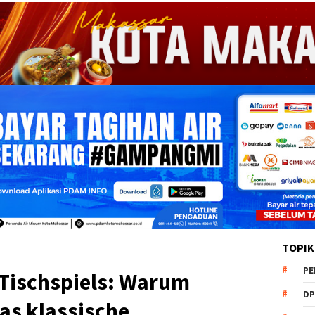
TOPIK
PE
 Tischspiels: Warum
DP
as klassische