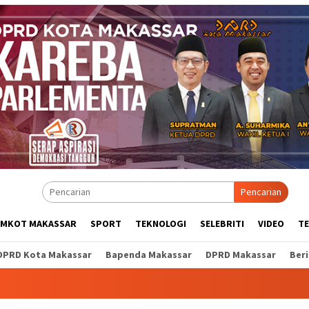
Pencarian
EMKOT MAKASSAR
SPORT
TEKNOLOGI
SELEBRITI
VIDEO
T
DPRD Kota Makassar
Bapenda Makassar
DPRD Makassar
Ber