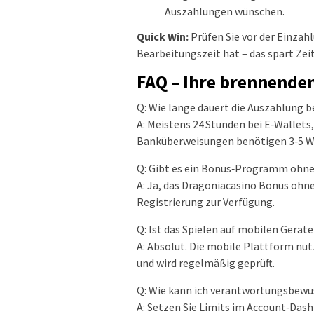
Auszahlungen wünschen.
Quick Win:
Prüfen Sie vor der Einza
Bearbeitungszeit hat – das spart Zei
FAQ – Ihre brennenden
Q: Wie lange dauert die Auszahlung b
A: Meistens 24 Stunden bei E‑Wallets
Banküberweisungen benötigen 3‑5 W
Q: Gibt es ein Bonus‑Programm ohne
A: Ja, das Dragoniacasino Bonus ohne
Registrierung zur Verfügung.
Q: Ist das Spielen auf mobilen Geräte
A: Absolut. Die mobile Plattform nut
und wird regelmäßig geprüft.
Q: Wie kann ich verantwortungsbewu
A: Setzen Sie Limits im Account‑Das