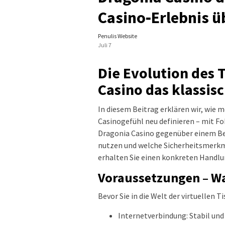
Casino‑Erlebnis üb
Penulis Website
Juli 7
Die Evolution des 
Casino das klassisc
In diesem Beitrag erklären wir, wie 
Casinogefühl neu definieren – mit Fok
Dragonia Casino gegenüber einem Be
nutzen und welche Sicherheitsmerkm
erhalten Sie einen konkreten Handlu
Voraussetzungen – Wa
Bevor Sie in die Welt der virtuellen 
Internetverbindung: Stabil und