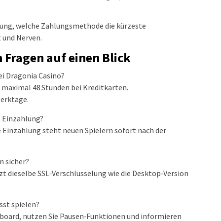
hlung, welche Zahlungsmethode die kürzeste
t und Nerven.
 Fragen auf einen Blick
ei Dragonia Casino?
, maximal 48 Stunden bei Kreditkarten.
erktage.
 Einzahlung?
 Einzahlung steht neuen Spielern sofort nach der
n sicher?
zt dieselbe SSL‑Verschlüsselung wie die Desktop‑Version
sst spielen?
hboard, nutzen Sie Pausen‑Funktionen und informieren