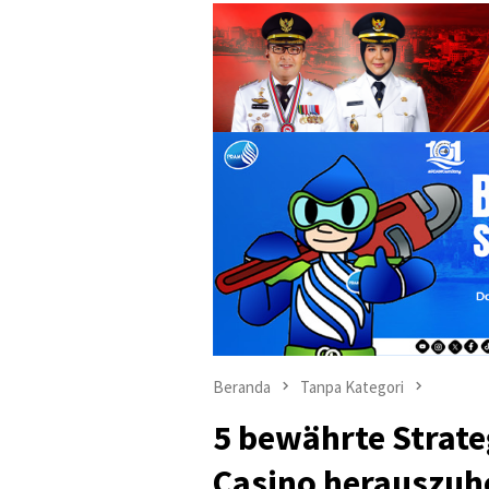
Beranda
Tanpa Kategori
5 bewährte Strate
Casino herauszuh