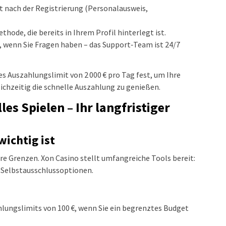
rt nach der Registrierung (Personalausweis,
ode, die bereits in Ihrem Profil hinterlegt ist.
, wenn Sie Fragen haben – das Support‑Team ist 24/7
es Auszahlungslimit von 2 000 € pro Tag fest, um Ihre
eichzeitig die schnelle Auszahlung zu genießen.
es Spielen – Ihr langfristiger
ichtig ist
are Grenzen. Xon Casino stellt umfangreiche Tools bereit:
d Selbstausschlussoptionen.
lungslimits von 100 €, wenn Sie ein begrenztes Budget