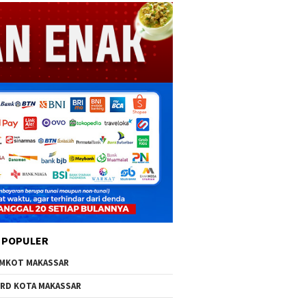
 POPULER
MKOT MAKASSAR
RD KOTA MAKASSAR