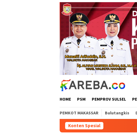
Loncat
ke
konten
HOME
PSM
PEMPROV SULSEL
P
PEMKOT MAKASSAR
Bulutangkis
Konten Spesial