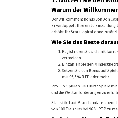
Warum der Willkommens
Der Willkommensbonus von Xon Casin
Er verdoppelt Ihre erste Einzahlung b
erhöht Ihr Startkapital ohne zusätzli
Wie Sie das Beste darau
Registrieren Sie sich mit korr
vermeiden.
Einzahlen Sie den Mindestbetra
Setzen Sie den Bonus auf Spiel
mit 96,5 % RTP oder mehr.
Pro Tip: Spielen Sie zuerst Spiele mi
und die Wettanforderungen zu erfüll
Statistik: Laut Branchendaten benöti
von 100 Freispins bei 96 % RTP zu real