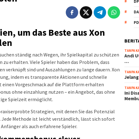
DP
DA
PD
ien, um das Beste aus Xon
len
BERIT
TANPA K
suchen ständig nach Wegen, ihr Spielkapital zu schützen
Andi U
…
 zu erhalten. Viele Spieler haben das Problem, dass
en verknüpft sind und Auszahlungen zu lange dauern. Xon
TANPA K
rung, indem es transparente Aktionen und schnelle
Jelang
t einen Vorgeschmack auf die Plattform erhalten
TANPA K
bonus ohne einzahlung nutzen – ein Angebot, das ohne
Ini Di
Memb
ige Spielzeit ermöglicht.
raxiserprobte Strategien, mit denen Sie das Potenzial
scatter
Jede Methode ist leicht verständlich, lässt sich sofort
maxwin 
Anfänger als auch erfahrene Spieler.
pola ru
llkommensbonus clever