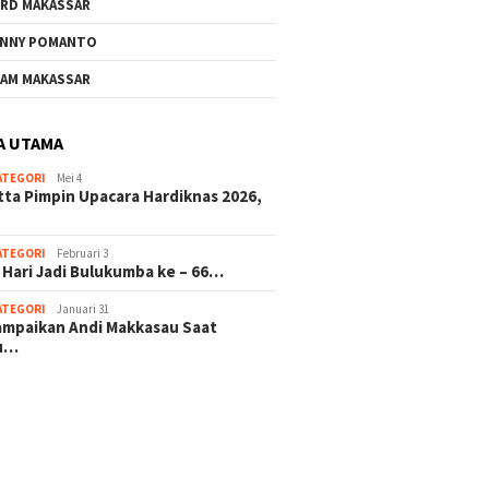
RD MAKASSAR
NNY POMANTO
AM MAKASSAR
A UTAMA
ATEGORI
Mei 4
tta Pimpin Upacara Hardiknas 2026,
ATEGORI
Februari 3
 Hari Jadi Bulukumba ke – 66…
ATEGORI
Januari 31
sampaikan Andi Makkasau Saat
u…
 hitam mahjong rekomendasi
slot online
mus slot gacor