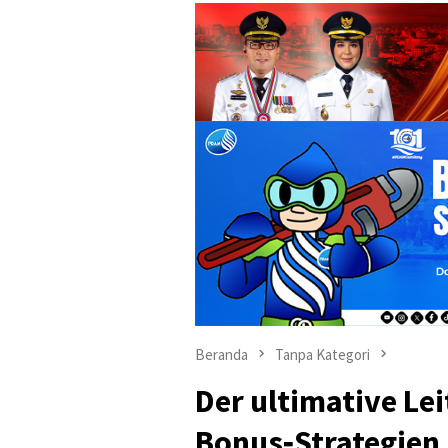
Beranda
Tanpa Kategori
Der ultimative Lei
Bonus‑Strategien 