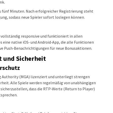
nk.
 fünf Minuten. Nach erfolgreicher Registrierung steht
ung, sodass neue Spieler sofort loslegen können.
 vollständig responsive und funktioniert in allen
s eine native iOS‑ und Android‑App, die alle Funktionen
sive Push‑Benachrichtigungen für neue Bonusaktionen.
t und Sicherheit
erschutz
g Authority (MGA) lizenziert und unterliegt strengen
erheit. Alle Spiele werden regelmäßig von unabhängigen
sicherzustellen, dass die RTP‑Werte (Return to Player)
sprechen.