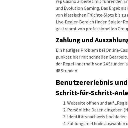
Yep Casino arbeitet mit führenden 
und Evolution Gaming. Das Ergebnis i
von klassischen Früchte‑Slots bis z
Live‑Dealer‑Bereich finden Spieler R
gestreamt von professionellen Croup
Zahlung und Auszahlun
Ein häufiges Problem bei Online‑Casi
punktet hier mit schnellen Bearbeitu
der Regel innerhalb von 24 Stunden
48 Stunden.
Benutzererlebnis und
Schritt‑für‑Schritt‑An
Webseite öffnen und auf „Regist
Persönliche Daten eingeben (Na
Identitätsnachweis hochladen 
Zahlungsmethode auswählen un