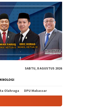
SABTU, 8 AGUSTUS 2026
EKNOLOGI
ita Olahraga
DPU Makassar