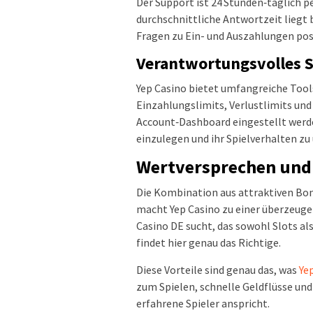
Der Support ist 24 Stunden‑täglich pe
durchschnittliche Antwortzeit liegt 
Fragen zu Ein- und Auszahlungen posit
Verantwortungsvolles S
Yep Casino bietet umfangreiche Tool
Einzahlungslimits, Verlustlimits un
Account‑Dashboard eingestellt werde
einzulegen und ihr Spielverhalten zu
Wertversprechen und 
Die Kombination aus attraktiven Bon
macht Yep Casino zu einer überzeuge
Casino DE sucht, das sowohl Slots als
findet hier genau das Richtige.
Diese Vorteile sind genau das, was
Ye
zum Spielen, schnelle Geldflüsse un
erfahrene Spieler anspricht.