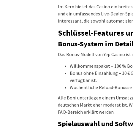
Im Kern bietet das Casino ein breites
und ein umfassendes Live‑Dealer‑Spie
interessant, die sowohl automatisiert
Schlüssel‑Features u
Bonus‑System im Detai
Das Bonus‑Modell von Yep Casino ist
Willkommenspaket – 100 % Bonus
Bonus ohne Einzahlung – 10 € G
verfügbar ist.
Wöchentliche Reload‑Bonusse – 5
Alle Boni unterliegen einem Umsatz
deutschen Markt eher moderat ist. Wi
FAQ‑Bereich erklärt werden.
Spielauswahl und Softw