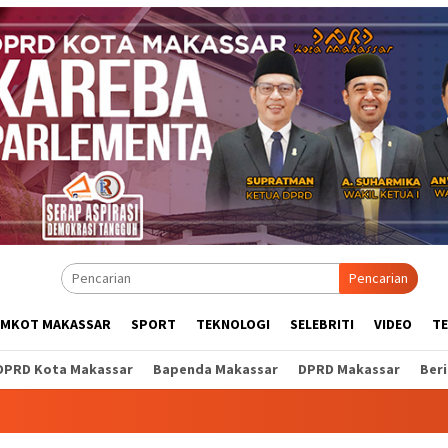
Pencarian
EMKOT MAKASSAR
SPORT
TEKNOLOGI
SELEBRITI
VIDEO
T
DPRD Kota Makassar
Bapenda Makassar
DPRD Makassar
Ber