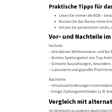
Praktische Tipps für 
Lesen Sie immer die AGB – bes
Nutzen Sie das Bonus‑ohne‑Einz
Setzen Sie persönliche Limits,
Vor‑ und Nachteile im
Vorteile
– Attraktiver Willkommens‑ und No‑
– Breites Spielangebot von Top‑Anbi
– Schnelle Auszahlungen, besonders 
– Lizenzierte und geprüfte Plattform
Nachteile
– Umsatzanforderungen sind moderat,
– Einige Zahlungsmethoden (z. B. Kr
Vergleich mit alterna
Im Vergleich zu anderen deutschen O