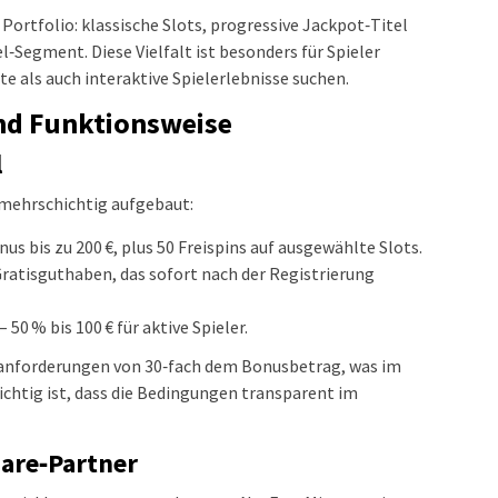
admin s
 Portfolio: klassische Slots, progressive Jackpot‑Titel
situs ju
l‑Segment. Diese Vielfalt ist besonders für Spieler
bonus s
e als auch interaktive Spielerlebnisse suchen.
pakar p
nd Funktionsweise
prediks
l
 mehrschichtig aufgebaut:
 bis zu 200 €, plus 50 Freispins auf ausgewählte Slots.
ratisguthaben, das sofort nach der Registrierung
0 % bis 100 € für aktive Spieler.
­anforderungen von 30‑fach dem Bonusbetrag, was im
chtig ist, dass die Bedingungen transparent im
are‑Partner