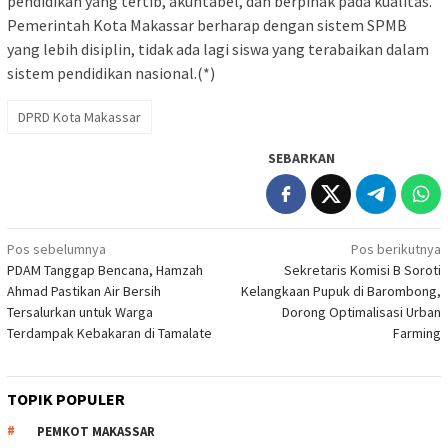
pendidikan yang tertib, akuntabel, dan berpihak pada kualitas.
Pemerintah Kota Makassar berharap dengan sistem SPMB
yang lebih disiplin, tidak ada lagi siswa yang terabaikan dalam
sistem pendidikan nasional.(*)
DPRD Kota Makassar
SEBARKAN
Navigasi
Pos sebelumnya
Pos berikutnya
PDAM Tanggap Bencana, Hamzah
Sekretaris Komisi B Soroti
pos
Ahmad Pastikan Air Bersih
Kelangkaan Pupuk di Barombong,
Tersalurkan untuk Warga
Dorong Optimalisasi Urban
Terdampak Kebakaran di Tamalate
Farming
TOPIK POPULER
PEMKOT MAKASSAR