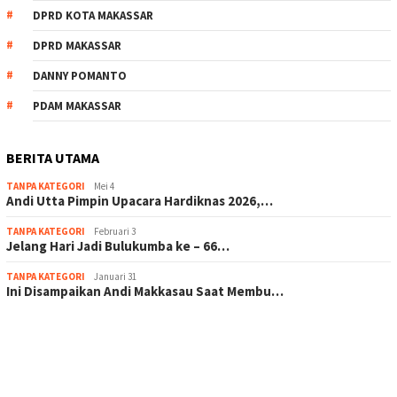
DPRD KOTA MAKASSAR
DPRD MAKASSAR
DANNY POMANTO
PDAM MAKASSAR
BERITA UTAMA
TANPA KATEGORI
Mei 4
Andi Utta Pimpin Upacara Hardiknas 2026,…
TANPA KATEGORI
Februari 3
Jelang Hari Jadi Bulukumba ke – 66…
TANPA KATEGORI
Januari 31
Ini Disampaikan Andi Makkasau Saat Membu…
scatter hitam mahjong rekomendasi
maxwin slot online
pola rumus slot gacor