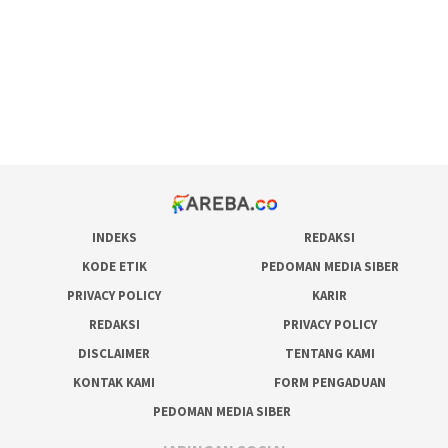
admin slot gacor
situs judi online
bonus scatter hitam mahjong
pakar pola gacor slot online
prediksi juara taruhan bola
INDEKS
REDAKSI
KODE ETIK
PEDOMAN MEDIA SIBER
PRIVACY POLICY
KARIR
REDAKSI
PRIVACY POLICY
DISCLAIMER
TENTANG KAMI
KONTAK KAMI
FORM PENGADUAN
PEDOMAN MEDIA SIBER