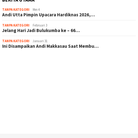
TANPA KATEGORI
Mei 4
Andi Utta Pimpin Upacara Hardiknas 2026,…
TANPA KATEGORI
Februari 3
Jelang Hari Jadi Bulukumba ke – 66…
TANPA KATEGORI
Januari 31
Ini Disampaikan Andi Makkasau Saat Membu…
scatter hitam mahjong rekomendasi
maxwin slot online
pola rumus slot gacor
admin slot gacor
situs judi online
bonus scatter hitam mahjong
pakar pola gacor slot online
prediksi juara taruhan bola