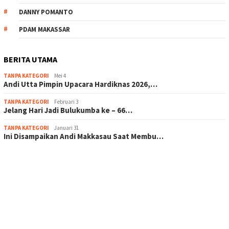
DANNY POMANTO
PDAM MAKASSAR
BERITA UTAMA
TANPA KATEGORI
Mei 4
Andi Utta Pimpin Upacara Hardiknas 2026,…
TANPA KATEGORI
Februari 3
Jelang Hari Jadi Bulukumba ke – 66…
TANPA KATEGORI
Januari 31
Ini Disampaikan Andi Makkasau Saat Membu…
scatter hitam mahjong rekomendasi
maxwin slot online
pola rumus slot gacor
admin slot gacor
situs judi online