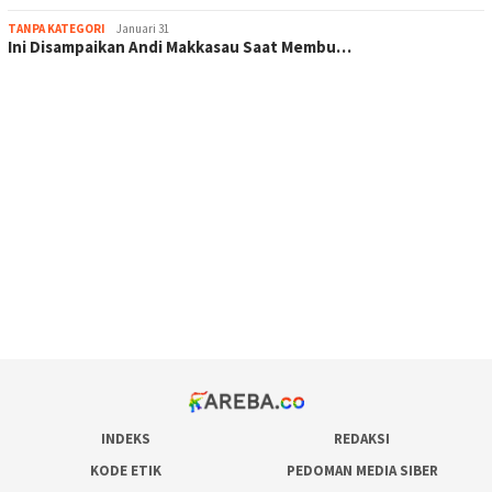
TANPA KATEGORI
Januari 31
Ini Disampaikan Andi Makkasau Saat Membu…
scatter hitam mahjong rekomendasi
maxwin slot online
pola rumus slot gacor
admin slot gacor
situs judi online
bonus scatter hitam mahjong
pakar pola gacor slot online
prediksi juara taruhan bola
INDEKS
REDAKSI
KODE ETIK
PEDOMAN MEDIA SIBER