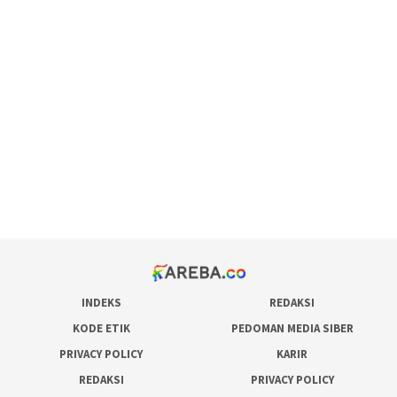
scatter hitam mahjong rekomendasi
maxwin slot online
pola rumus slot gacor
admin slot gacor
situs judi online
bonus scatter hitam mahjong
pakar pola gacor slot online
prediksi juara taruhan bola
INDEKS
REDAKSI
KODE ETIK
PEDOMAN MEDIA SIBER
PRIVACY POLICY
KARIR
REDAKSI
PRIVACY POLICY