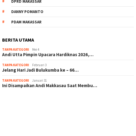
DPRD MAKASSAR
DANNY POMANTO
PDAM MAKASSAR
BERITA UTAMA
TANPA KATEGORI
Mei 4
Andi Utta Pimpin Upacara Hardiknas 2026,…
TANPA KATEGORI
Februari 3
Jelang Hari Jadi Bulukumba ke – 66…
TANPA KATEGORI
Januari 31
Ini Disampaikan Andi Makkasau Saat Membu…
scatter hitam mahjong rekomendasi
maxwin slot online
pola rumus slot gacor
admin slot gacor
situs judi online