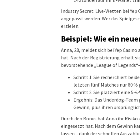
Industry Secret: Live‑Wetten bei Yep 
angepasst werden. Wer das Spielgesch
erzielen.
Beispiel: Wie ein neu
Anna, 28, meldet sich bei Yep Casino
hat. Nach der Registrierung erhält sie
bevorstehende „League of Legends“-F
Schritt 1: Sie recherchiert bei
letzten fünf Matches nur 60 %
Schritt 2: Sie platziert eine 5
Ergebnis: Das Underdog-Team ge
Gewinn, plus ihren ursprünglic
Durch den Bonus hat Anna ihr Risiko a
eingesetzt hat. Nach dem Gewinn kan
lassen – dank der schnellen Auszahlu