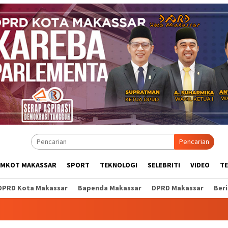
Pencarian
EMKOT MAKASSAR
SPORT
TEKNOLOGI
SELEBRITI
VIDEO
T
DPRD Kota Makassar
Bapenda Makassar
DPRD Makassar
Ber