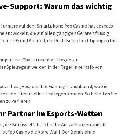
ve‑Support: Warum das wichtig
t Turniere auf dem Smartphone. Yep Casino hat deshalb
he entwickelt, die auf allen gängigen Geräten flüssig
 App für iOS und Android, die Push‑Benachrichtigungen für
r per Live‑Chat erreichbar. Fragen zu
r Spielregeln werden in der Regel innerhalb von
 spezielles „Responsible‑Gaming“-Dashboard, wo Sie
 Session‑Timer selbst festlegen können. So behalten Sie
n zu verlieren.
 Ihr Partner im Esports‑Wetten
, die Bonusvielfalt, schnelle Auszahlungen und ein
 ist Yep Casino die klare Wahl. Der Bonus ohne