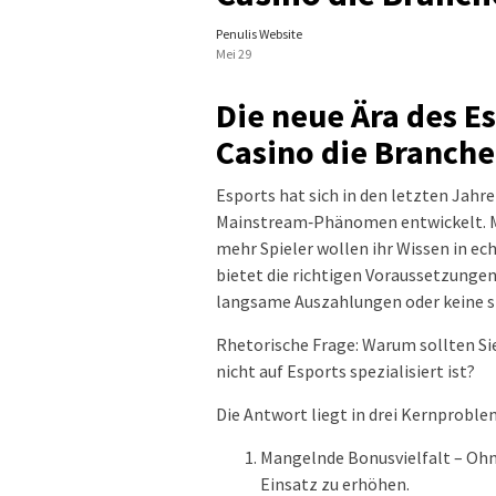
Penulis Website
Mei 29
Die neue Ära des E
Casino die Branche
Esports hat sich in den letzten Jahr
Mainstream‑Phänomen entwickelt. Mi
mehr Spieler wollen ihr Wissen in e
bietet die richtigen Voraussetzunge
langsame Auszahlungen oder keine s
Rhetorische Frage: Warum sollten Sie 
nicht auf Esports spezialisiert ist?
Die Antwort liegt in drei Kernproble
Mangelnde Bonusvielfalt – Ohne
Einsatz zu erhöhen.