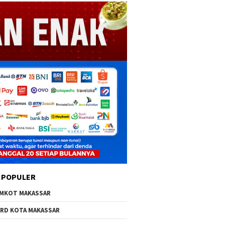
 POPULER
MKOT MAKASSAR
RD KOTA MAKASSAR