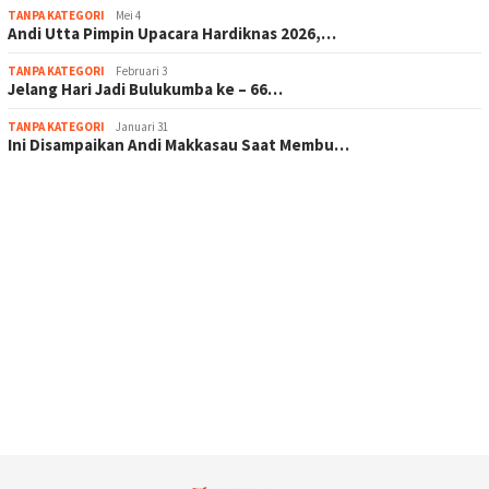
TANPA KATEGORI
Mei 4
Andi Utta Pimpin Upacara Hardiknas 2026,…
TANPA KATEGORI
Februari 3
Jelang Hari Jadi Bulukumba ke – 66…
TANPA KATEGORI
Januari 31
Ini Disampaikan Andi Makkasau Saat Membu…
scatter hitam mahjong rekomendasi
maxwin slot online
pola rumus slot gacor
admin slot gacor
situs judi online
bonus scatter hitam mahjong
pakar pola gacor slot online
prediksi juara taruhan bola