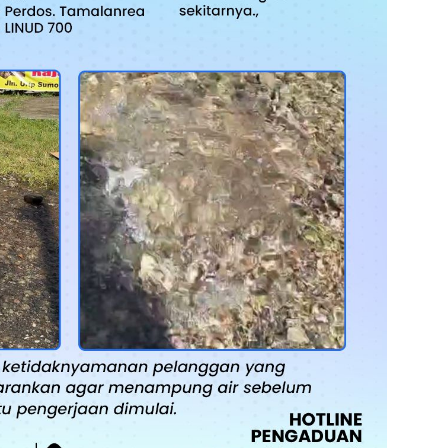
admin s
situs ju
bonus s
pakar p
prediks