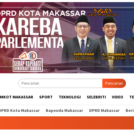
Pencarian
EMKOT MAKASSAR
SPORT
TEKNOLOGI
SELEBRITI
VIDEO
T
DPRD Kota Makassar
Bapenda Makassar
DPRD Makassar
Ber