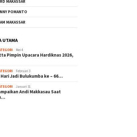
RD MAKASSAR
NNY POMANTO
AM MAKASSAR
A UTAMA
ATEGORI
Mei 4
tta Pimpin Upacara Hardiknas 2026,
ATEGORI
Februari 3
 Hari Jadi Bulukumba ke – 66…
ATEGORI
Januari 31
sampaikan Andi Makkasau Saat
u…
 hitam mahjong rekomendasi
slot online
mus slot gacor