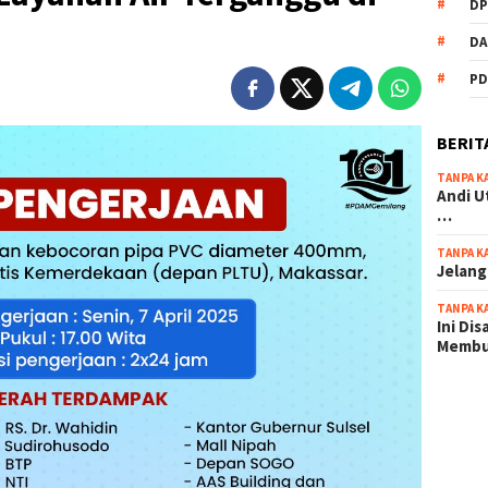
DP
DA
PD
BERIT
TANPA K
Andi U
…
TANPA K
Jelang
TANPA K
Ini Di
Memb
scatter
maxwin 
pola ru