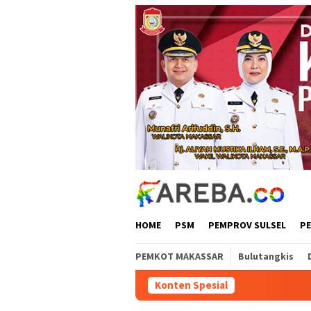
Loncat
ke
konten
HOME
PSM
PEMPROV SULSEL
P
PEMKOT MAKASSAR
Bulutangkis
Konten Spesial