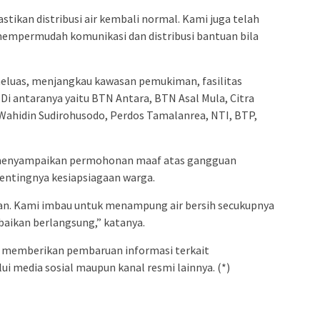
ikan distribusi air kembali normal. Kami juga telah
mpermudah komunikasi dan distribusi bantuan bila
eluas, menjangkau kawasan pemukiman, fasilitas
Di antaranya yaitu BTN Antara, BTN Asal Mula, Citra
Wahidin Sudirohusodo, Perdos Tamalanrea, NTI, BTP,
menyampaikan permohonan maaf atas gangguan
pentingnya kesiapsiagaan warga.
an. Kami imbau untuk menampung air bersih secukupnya
baikan berlangsung,” katanya.
us memberikan pembaruan informasi terkait
i media sosial maupun kanal resmi lainnya. (*)