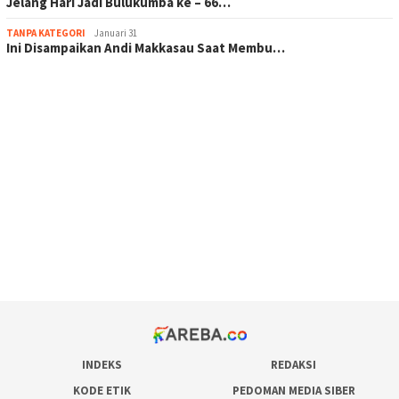
Jelang Hari Jadi Bulukumba ke – 66…
TANPA KATEGORI
Januari 31
Ini Disampaikan Andi Makkasau Saat Membu…
scatter hitam mahjong rekomendasi
maxwin slot online
pola rumus slot gacor
admin slot gacor
situs judi online
bonus scatter hitam mahjong
pakar pola gacor slot online
prediksi juara taruhan bola
INDEKS
REDAKSI
KODE ETIK
PEDOMAN MEDIA SIBER