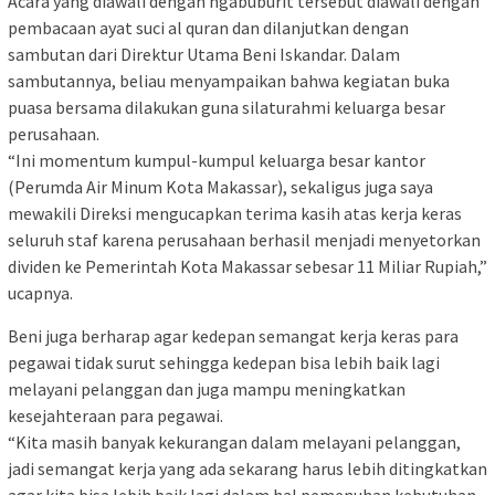
Acara yang diawali dengan ngabuburit tersebut diawali dengan
pembacaan ayat suci al quran dan dilanjutkan dengan
sambutan dari Direktur Utama Beni Iskandar. Dalam
sambutannya, beliau menyampaikan bahwa kegiatan buka
puasa bersama dilakukan guna silaturahmi keluarga besar
perusahaan.
“Ini momentum kumpul-kumpul keluarga besar kantor
(Perumda Air Minum Kota Makassar), sekaligus juga saya
mewakili Direksi mengucapkan terima kasih atas kerja keras
seluruh staf karena perusahaan berhasil menjadi menyetorkan
dividen ke Pemerintah Kota Makassar sebesar 11 Miliar Rupiah,”
ucapnya.
Beni juga berharap agar kedepan semangat kerja keras para
pegawai tidak surut sehingga kedepan bisa lebih baik lagi
melayani pelanggan dan juga mampu meningkatkan
kesejahteraan para pegawai.
“Kita masih banyak kekurangan dalam melayani pelanggan,
jadi semangat kerja yang ada sekarang harus lebih ditingkatkan
agar kita bisa lebih baik lagi dalam hal pemenuhan kebutuhan