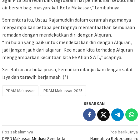
air bersih bagi masyarakat Kota Makassar,” tambahnya.
Sementara itu, Ustaz Rajamuddin dalam ceramah agamanya
menyampaikan betapa pentingnya memanfaatkan kemuliaan
ramadan dengan mendekatkan diri dengan Alquran.
“Ini bulan yang baik untuk mendekatkan diri dengan Alquran,
jadi jangan jauh dari alquran. Kecintaan kita terhadap Alquran
menggambarkan kecintaan kita ke Allah SWT.,” ucapnya.
Setelah acara buka puasa, kemudian dilanjutkan dengan salat
isya dan tarawih berjamaah. (*)
PDAM Makassar
PDAM Makassar 2025
SEBARKAN
Navigasi
Pos sebelumnya
Pos berikutnya
DPRD Makassar Mediasi Sengketa
Hangatnya Kebersamaan: