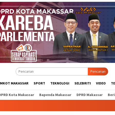
Pencarian
EMKOT MAKASSAR
SPORT
TEKNOLOGI
SELEBRITI
VIDEO
T
DPRD Kota Makassar
Bapenda Makassar
DPRD Makassar
Ber