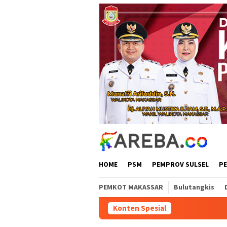
Loncat
ke
konten
HOME
PSM
PEMPROV SULSEL
P
PEMKOT MAKASSAR
Bulutangkis
Konten Spesial