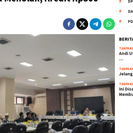
DP
DA
PD
BERIT
TANPA K
Andi U
…
TANPA K
Jelang
TANPA K
Ini Di
Memb
scatter
maxwin 
pola ru