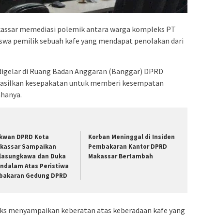
admin s
situs ju
bonus s
kassar memediasi polemik antara warga kompleks PT
iswa pemilik sebuah kafe yang mendapat penolakan dari
pakar p
prediks
digelar di Ruang Badan Anggaran (Banggar) DPRD
hasilkan kesepakatan untuk memberi kesempatan
ahanya.
kwan DPRD Kota
Korban Meninggal di Insiden
kassar Sampaikan
Pembakaran Kantor DPRD
lasungkawa dan Duka
Makassar Bertambah
ndalam Atas Peristiwa
bakaran Gedung DPRD
ks menyampaikan keberatan atas keberadaan kafe yang