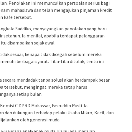
lan. Penolakan ini memunculkan persoalan serius bagi
ri enam mahasiswa dan telah mengajukan pinjaman kredit
 kafe tersebut.
angkala Saddiko, menyayangkan penolakan yang baru
r setahun. Ia menilai, apabila terdapat pelanggaran
 itu disampaikan sejak awal.
idak sesuai, kenapa tidak dicegah sebelum mereka
enuhi berbagai syarat. Tiba-tiba ditolak, tentu ini
 secara mendadak tanpa solusi akan berdampak besar
a tersebut, mengingat mereka tetap harus
unganya setiap bulan.
Komisi C DPRD Makassar, Fasruddin Rusli. Ia
 dan dukungan terhadap pelaku Usaha Mikro, Kecil, dan
jalankan oleh generasi muda.
 wirausaha anak-anak muda. Kalau ada masalah,