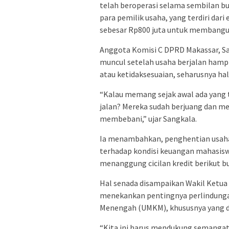
telah beroperasi selama sembilan bu
para pemilik usaha, yang terdiri da
sebesar Rp800 juta untuk membangun
Anggota Komisi C DPRD Makassar, S
muncul setelah usaha berjalan hampi
atau ketidaksesuaian, seharusnya hal
“Kalau memang sejak awal ada yang t
jalan? Mereka sudah berjuang dan mem
membebani,” ujar Sangkala.
Ia menambahkan, penghentian usaha
terhadap kondisi keuangan mahasisw
menanggung cicilan kredit berikut b
Hal senada disampaikan Wakil Ketua 
menekankan pentingnya perlindungan
Menengah (UMKM), khususnya yang di
“Kita ini harus mendukung semangat