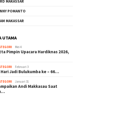
RD MAKASSAR
NNY POMANTO
AM MAKASSAR
A UTAMA
ATEGORI
Mei 4
tta Pimpin Upacara Hardiknas 2026,
ATEGORI
Februari 3
 Hari Jadi Bulukumba ke – 66…
ATEGORI
Januari 31
sampaikan Andi Makkasau Saat
u…
 hitam mahjong rekomendasi
slot online
mus slot gacor