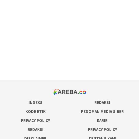
scatter hitam mahjong rekomendasi
maxwin slot online
pola rumus slot gacor
admin slot gacor
situs judi online
bonus scatter hitam mahjong
pakar pola gacor slot online
prediksi juara taruhan bola
INDEKS
REDAKSI
KODE ETIK
PEDOMAN MEDIA SIBER
PRIVACY POLICY
KARIR
REDAKSI
PRIVACY POLICY
DISCLAIMER
TENTANG KAMI