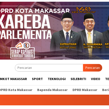
Pencarian
EMKOT MAKASSAR
SPORT
TEKNOLOGI
SELEBRITI
VIDEO
T
DPRD Kota Makassar
Bapenda Makassar
DPRD Makassar
Ber