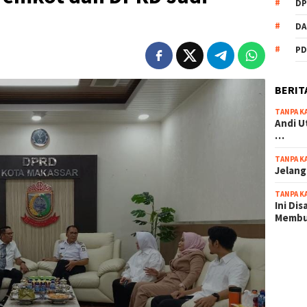
DP
DA
PD
BERIT
TANPA K
Andi U
…
TANPA K
Jelang
TANPA K
Ini Di
Memb
scatter
maxwin 
pola ru