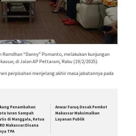
admin s
situs ju
bonus s
pakar p
prediks
Moh Ramdhan “Danny” Pomanto, melakukan kunjungan
ssar, di Jalan AP Pettarani, Rabu (19/2/2025).
men perpisahan menjelang akhir masa jabatannya pada
kung Penambahan
Anwar Faruq Desak Pemkot
ota Iuran Sampah
Makassar Maksimalkan
atis di Manggala, Ketua
Layanan Publik
RD Makassar:Disana
nya TPA