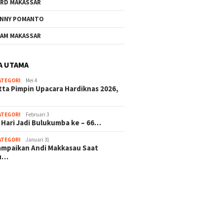
RD MAKASSAR
NNY POMANTO
AM MAKASSAR
A UTAMA
ATEGORI
Mei 4
tta Pimpin Upacara Hardiknas 2026,
ATEGORI
Februari 3
 Hari Jadi Bulukumba ke – 66…
ATEGORI
Januari 31
sampaikan Andi Makkasau Saat
u…
 hitam mahjong rekomendasi
slot online
mus slot gacor