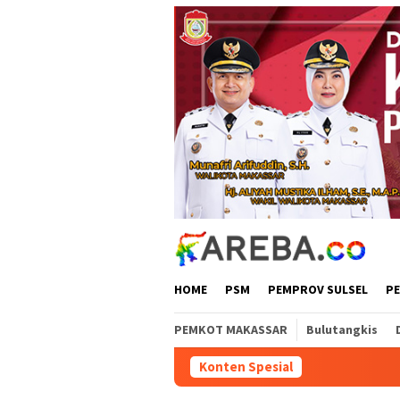
Loncat
ke
konten
HOME
PSM
PEMPROV SULSEL
P
PEMKOT MAKASSAR
Bulutangkis
Konten Spesial