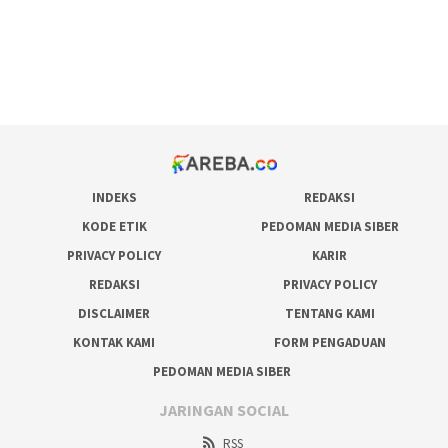
situs judi online
bonus scatter hitam mahjong
pakar pola gacor slot online
prediksi juara taruhan bola
INDEKS
REDAKSI
KODE ETIK
PEDOMAN MEDIA SIBER
PRIVACY POLICY
KARIR
REDAKSI
PRIVACY POLICY
DISCLAIMER
TENTANG KAMI
KONTAK KAMI
FORM PENGADUAN
PEDOMAN MEDIA SIBER
JARINGAN SOCIAL
RSS