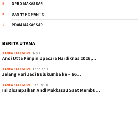
DPRD MAKASSAR
DANNY POMANTO
PDAM MAKASSAR
BERITA UTAMA
TANPA KATEGORI
Mei 4
Andi Utta Pimpin Upacara Hardiknas 2026,…
TANPA KATEGORI
Februari 3
Jelang Hari Jadi Bulukumba ke – 66…
TANPA KATEGORI
Januari 31
Ini Disampaikan Andi Makkasau Saat Membu…
scatter hitam mahjong rekomendasi
maxwin slot online
pola rumus slot gacor
admin slot gacor