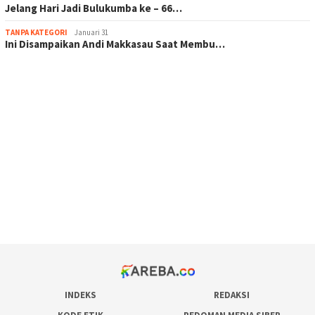
Jelang Hari Jadi Bulukumba ke – 66…
TANPA KATEGORI
Januari 31
Ini Disampaikan Andi Makkasau Saat Membu…
scatter hitam mahjong rekomendasi
maxwin slot online
pola rumus slot gacor
admin slot gacor
situs judi online
bonus scatter hitam mahjong
pakar pola gacor slot online
prediksi juara taruhan bola
INDEKS
REDAKSI