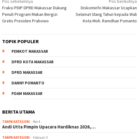
Navigasi
Pos sebelumnya
Pos berikutnya
Fraksi PDIP DPRD Makassar Dukung
Diskominfo Makassar Ucapkan
pos
Penuh Program Makan Bergizi
Selamat Ulang Tahun kepada Wali
Gratis Presiden Prabowo
Kota Moh. Ramdhan Pomanto
TOPIK POPULER
PEMKOT MAKASSAR
DPRD KOTA MAKASSAR
DPRD MAKASSAR
DANNY POMANTO
PDAM MAKASSAR
BERITA UTAMA
TANPA KATEGORI
Mei 4
Andi Utta Pimpin Upacara Hardiknas 2026,…
TANPA KATEGORI
Februari 3