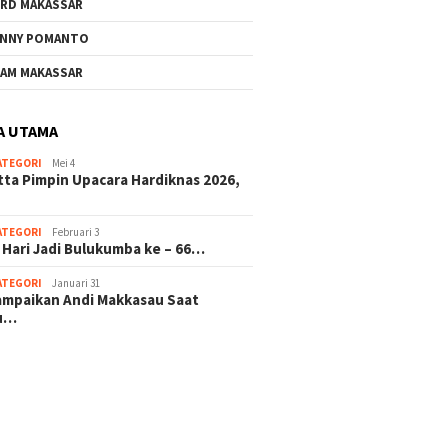
RD MAKASSAR
NNY POMANTO
AM MAKASSAR
A UTAMA
ATEGORI
Mei 4
tta Pimpin Upacara Hardiknas 2026,
ATEGORI
Februari 3
 Hari Jadi Bulukumba ke – 66…
ATEGORI
Januari 31
sampaikan Andi Makkasau Saat
u…
 hitam mahjong rekomendasi
slot online
mus slot gacor