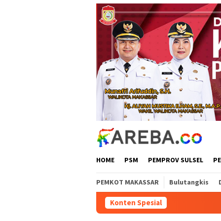
Loncat
ke
konten
HOME
PSM
PEMPROV SULSEL
P
PEMKOT MAKASSAR
Bulutangkis
Konten Spesial