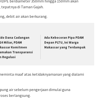
a HDPE berdiameter 350mm hingga 150mm akan
admin s
, tepatnya di Taman Gajah.
situs ju
bonus s
g, debit air akan berkurang.
pakar p
prediks
ldo Dana Cadangan
Ada Kebocoran Pipa PDAM
24 Miliar, PDAM
Depan PLTU, Ini Warga
kassar Komitmen
Makassar yang Terdampak
amakan Transparansi
n Regulasi
meminta maaf atas ketidaknyamanan yang dialami
ung air sebelum pengerjaan dimulai guna
oses berlangsung.