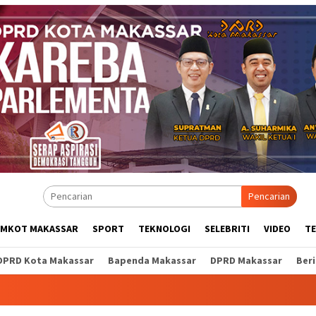
Pencarian
EMKOT MAKASSAR
SPORT
TEKNOLOGI
SELEBRITI
VIDEO
T
DPRD Kota Makassar
Bapenda Makassar
DPRD Makassar
Ber