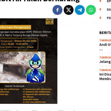
DP
DA
PD
BERIT
TANPA K
Andi U
…
TANPA K
Jelang
TANPA K
Ini Di
Memb
scatter
maxwin 
pola ru