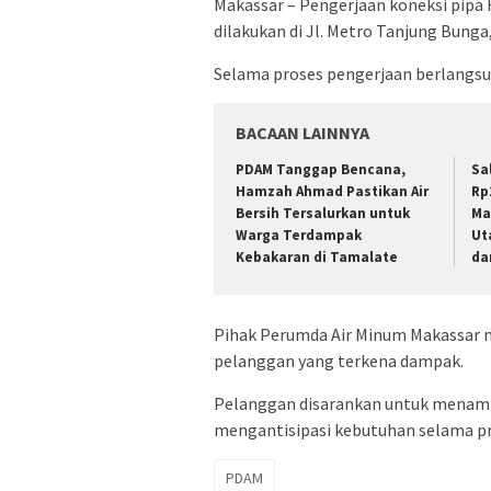
Makassar – Pengerjaan koneksi pip
dilakukan di Jl. Metro Tanjung Bunga
Selama proses pengerjaan berlangsun
BACAAN LAINNYA
PDAM Tanggap Bencana,
Sa
Hamzah Ahmad Pastikan Air
Rp
Bersih Tersalurkan untuk
Ma
Warga Terdampak
Ut
Kebakaran di Tamalate
da
Pihak Perumda Air Minum Makassar 
pelanggan yang terkena dampak.
Pelanggan disarankan untuk menamp
mengantisipasi kebutuhan selama pr
PDAM