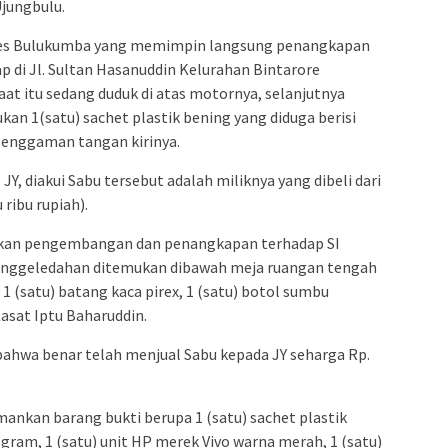
jungbulu.
lres Bulukumba yang memimpin langsung penangkapan
 di Jl. Sultan Hasanuddin Kelurahan Bintarore
t itu sedang duduk di atas motornya, selanjutnya
an 1(satu) sachet plastik bening yang diduga berisi
 genggaman tangan kirinya.
JY, diakui Sabu tersebut adalah miliknya yang dibeli dari
 ribu rupiah).
kukan pengembangan dan penangkapan terhadap SI
penggeledahan ditemukan dibawah meja ruangan tengah
, 1 (satu) batang kaca pirex, 1 (satu) botol sumbu
Kasat Iptu Baharuddin.
 bahwa benar telah menjual Sabu kepada JY seharga Rp.
mankan barang bukti berupa 1 (satu) sachet plastik
 gram, 1 (satu) unit HP merek Vivo warna merah, 1 (satu)