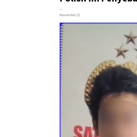
- -
November 22