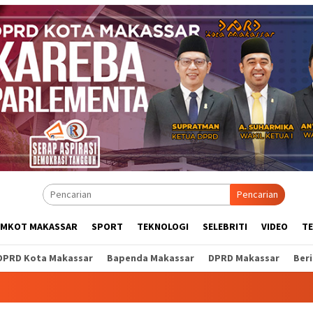
Pencarian
EMKOT MAKASSAR
SPORT
TEKNOLOGI
SELEBRITI
VIDEO
T
DPRD Kota Makassar
Bapenda Makassar
DPRD Makassar
Ber