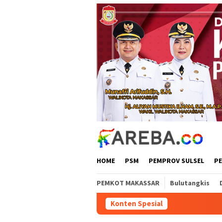
Loncat
ke
konten
HOME
PSM
PEMPROV SULSEL
P
PEMKOT MAKASSAR
Bulutangkis
Konten Spesial