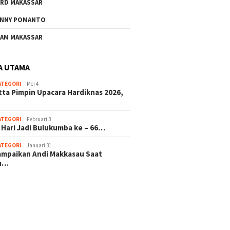
RD MAKASSAR
NNY POMANTO
AM MAKASSAR
A UTAMA
ATEGORI
Mei 4
tta Pimpin Upacara Hardiknas 2026,
ATEGORI
Februari 3
 Hari Jadi Bulukumba ke – 66…
ATEGORI
Januari 31
sampaikan Andi Makkasau Saat
u…
 hitam mahjong rekomendasi
slot online
mus slot gacor