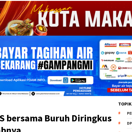
TOPIK
PE
 bersama Buruh Diringkus
DP
babnya