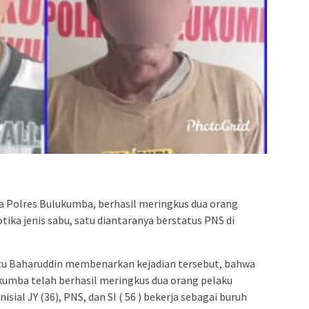
admin s
situs ju
bonus s
pakar p
prediks
 Polres Bulukumba, berhasil meringkus dua orang
ika jenis sabu, satu diantaranya berstatus PNS di
tu Baharuddin membenarkan kejadian tersebut, bahwa
kumba telah berhasil meringkus dua orang pelaku
sial JY (36), PNS, dan SI ( 56 ) bekerja sebagai buruh