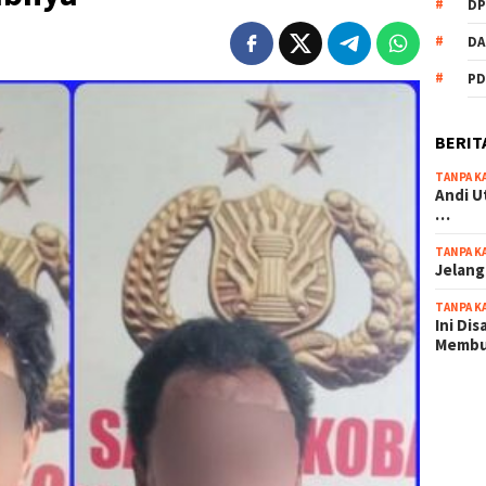
DP
DA
PD
BERIT
TANPA K
Andi U
…
TANPA K
Jelang
TANPA K
Ini Di
Memb
scatter
maxwin 
pola ru