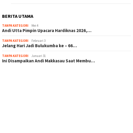
BERITA UTAMA
TANPA KATEGORI
Mei 4
Andi Utta Pimpin Upacara Hardiknas 2026,…
TANPA KATEGORI
Februari 3
Jelang Hari Jadi Bulukumba ke – 66…
TANPA KATEGORI
Januari 31
Ini Disampaikan Andi Makkasau Saat Membu…
scatter hitam mahjong rekomendasi
maxwin slot online
pola rumus slot gacor
admin slot gacor
situs judi online
bonus scatter hitam mahjong
pakar pola gacor slot online
prediksi juara taruhan bola