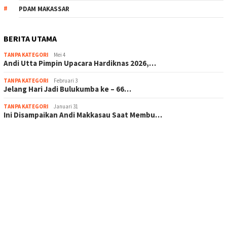
PDAM MAKASSAR
BERITA UTAMA
TANPA KATEGORI
Mei 4
Andi Utta Pimpin Upacara Hardiknas 2026,…
TANPA KATEGORI
Februari 3
Jelang Hari Jadi Bulukumba ke – 66…
TANPA KATEGORI
Januari 31
Ini Disampaikan Andi Makkasau Saat Membu…
scatter hitam mahjong rekomendasi
maxwin slot online
pola rumus slot gacor
admin slot gacor
situs judi online
bonus scatter hitam mahjong
pakar pola gacor slot online