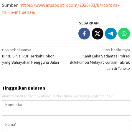
Sumber:
https://www.aruspolitik.com/2020/03/04/corona-
mirip-influenza/
SEBARKAN
Navigasi
Pos sebelumnya
Pos berikutnya
DPRD Sinjai RDP Terkait Pohon
Kanit Laka Satlantas Polres
pos
yang Bahayakan Pengguna Jalan
Bulukumba Melayat Korban Tabrak
Lari di Tanete
Tinggalkan Balasan
Alamat email Anda tidak akan dipublikasikan.
Ruas yang wajib ditandai
*