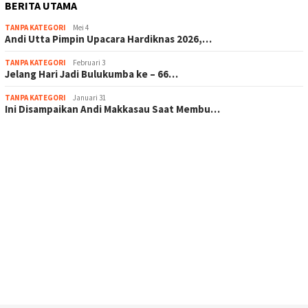
BERITA UTAMA
TANPA KATEGORI
Mei 4
Andi Utta Pimpin Upacara Hardiknas 2026,…
TANPA KATEGORI
Februari 3
Jelang Hari Jadi Bulukumba ke – 66…
TANPA KATEGORI
Januari 31
Ini Disampaikan Andi Makkasau Saat Membu…
scatter hitam mahjong rekomendasi
maxwin slot online
pola rumus slot gacor
admin slot gacor
situs judi online
bonus scatter hitam mahjong
pakar pola gacor slot online
prediksi juara taruhan bola