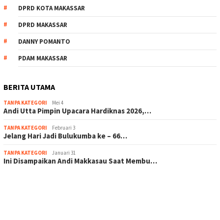
DPRD KOTA MAKASSAR
DPRD MAKASSAR
DANNY POMANTO
PDAM MAKASSAR
BERITA UTAMA
TANPA KATEGORI
Mei 4
Andi Utta Pimpin Upacara Hardiknas 2026,…
TANPA KATEGORI
Februari 3
Jelang Hari Jadi Bulukumba ke – 66…
TANPA KATEGORI
Januari 31
Ini Disampaikan Andi Makkasau Saat Membu…
scatter hitam mahjong rekomendasi
maxwin slot online
pola rumus slot gacor