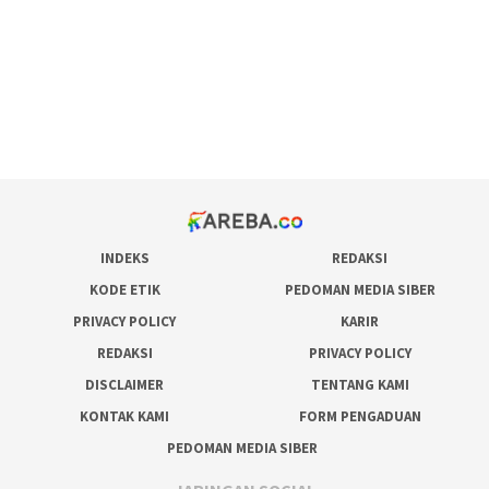
admin slot gacor
situs judi online
bonus scatter hitam mahjong
pakar pola gacor slot online
prediksi juara taruhan bola
INDEKS
REDAKSI
KODE ETIK
PEDOMAN MEDIA SIBER
PRIVACY POLICY
KARIR
REDAKSI
PRIVACY POLICY
DISCLAIMER
TENTANG KAMI
KONTAK KAMI
FORM PENGADUAN
PEDOMAN MEDIA SIBER