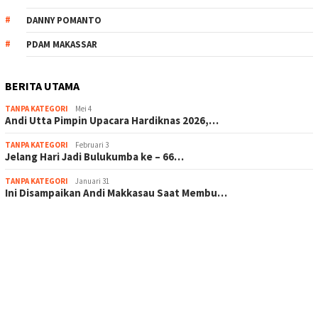
DANNY POMANTO
PDAM MAKASSAR
BERITA UTAMA
TANPA KATEGORI
Mei 4
Andi Utta Pimpin Upacara Hardiknas 2026,…
TANPA KATEGORI
Februari 3
Jelang Hari Jadi Bulukumba ke – 66…
TANPA KATEGORI
Januari 31
Ini Disampaikan Andi Makkasau Saat Membu…
scatter hitam mahjong rekomendasi
maxwin slot online
pola rumus slot gacor
admin slot gacor
situs judi online