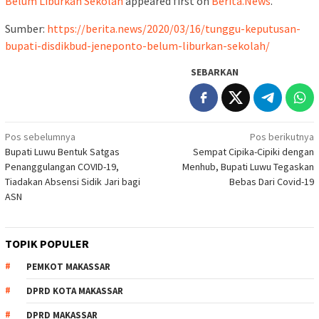
Belum Liburkan Sekolah
appeared first on
Berita.News
.
Sumber:
https://berita.news/2020/03/16/tunggu-keputusan-
bupati-disdikbud-jeneponto-belum-liburkan-sekolah/
SEBARKAN
Navigasi
Pos sebelumnya
Pos berikutnya
Bupati Luwu Bentuk Satgas
Sempat Cipika-Cipiki dengan
pos
Penanggulangan COVID-19,
Menhub, Bupati Luwu Tegaskan
Tiadakan Absensi Sidik Jari bagi
Bebas Dari Covid-19
ASN
TOPIK POPULER
PEMKOT MAKASSAR
DPRD KOTA MAKASSAR
DPRD MAKASSAR