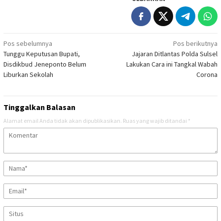
Navigasi
Pos sebelumnya
Pos berikutnya
Tunggu Keputusan Bupati,
Jajaran Ditlantas Polda Sulsel
pos
Disdikbud Jeneponto Belum
Lakukan Cara ini Tangkal Wabah
Liburkan Sekolah
Corona
Tinggalkan Balasan
Alamat email Anda tidak akan dipublikasikan.
Ruas yang wajib ditandai
*