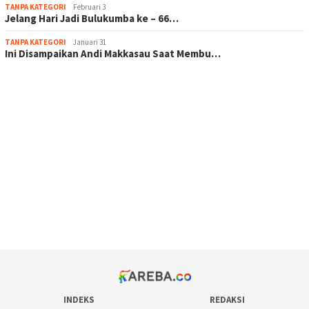
TANPA KATEGORI
Februari 3
Jelang Hari Jadi Bulukumba ke – 66…
TANPA KATEGORI
Januari 31
Ini Disampaikan Andi Makkasau Saat Membu…
scatter hitam mahjong rekomendasi
maxwin slot online
pola rumus slot gacor
admin slot gacor
situs judi online
bonus scatter hitam mahjong
pakar pola gacor slot online
prediksi juara taruhan bola
INDEKS
REDAKSI