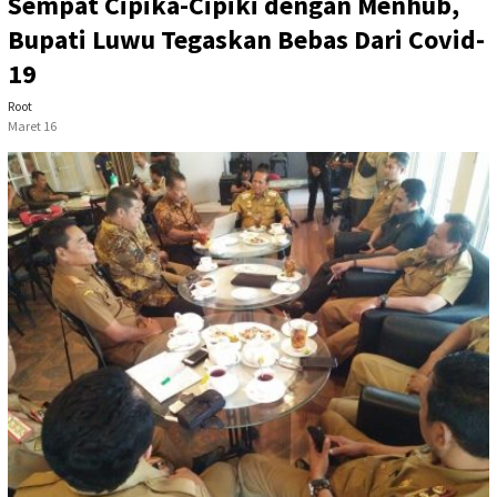
Sempat Cipika-Cipiki dengan Menhub,
Bupati Luwu Tegaskan Bebas Dari Covid-
19
Root
Maret 16