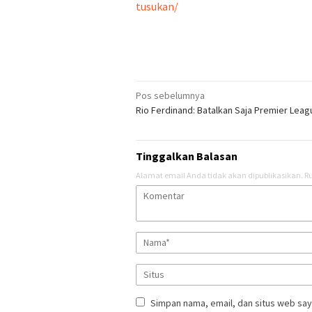
tusukan/
Navigasi
Pos sebelumnya
Rio Ferdinand: Batalkan Saja Premier Leag
pos
Tinggalkan Balasan
Alamat email Anda tidak akan dipublikasikan.
Ru
Simpan nama, email, dan situs web say