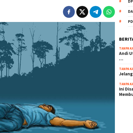
DP
DA
PD
BERIT
TANPA K
Andi U
…
TANPA K
Jelang
TANPA K
Ini Di
Memb
scatter
maxwin 
pola ru