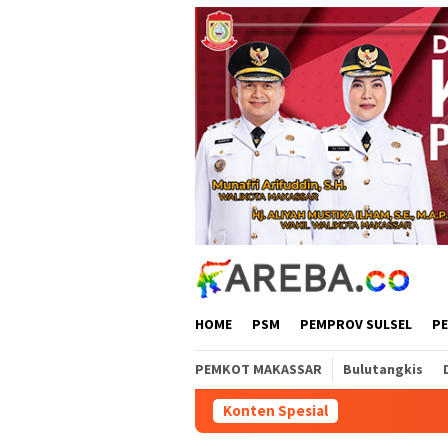
Loncat
ke
konten
HOME
PSM
PEMPROV SULSEL
P
PEMKOT MAKASSAR
Bulutangkis
Konten Spesial