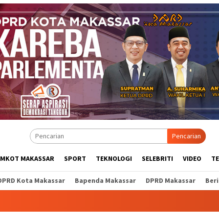
Pencarian
EMKOT MAKASSAR
SPORT
TEKNOLOGI
SELEBRITI
VIDEO
T
DPRD Kota Makassar
Bapenda Makassar
DPRD Makassar
Ber