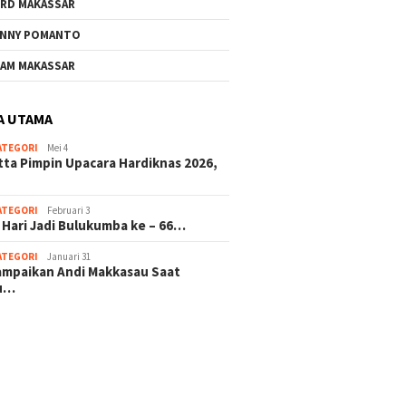
RD MAKASSAR
NNY POMANTO
AM MAKASSAR
A UTAMA
ATEGORI
Mei 4
tta Pimpin Upacara Hardiknas 2026,
ATEGORI
Februari 3
 Hari Jadi Bulukumba ke – 66…
ATEGORI
Januari 31
sampaikan Andi Makkasau Saat
u…
 hitam mahjong rekomendasi
slot online
mus slot gacor