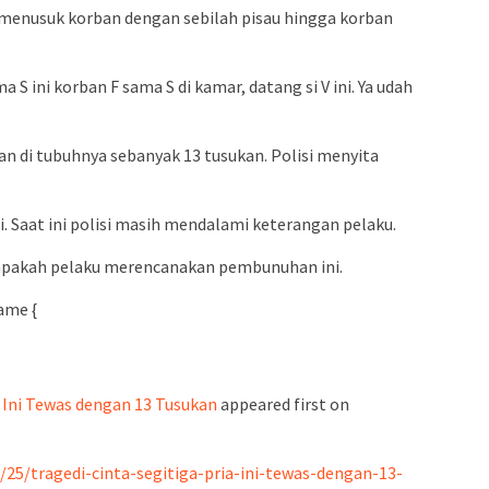
u menusuk korban dengan sebilah pisau hingga korban
 S ini korban F sama S di kamar, datang si V ini. Ya udah
n di tubuhnya sebanyak 13 tusukan. Polisi menyita
si. Saat ini polisi masih mendalami keterangan pelaku.
apakah pelaku merencanakan pembunuhan ini.
ame {
a Ini Tewas dengan 13 Tusukan
appeared first on
/25/tragedi-cinta-segitiga-pria-ini-tewas-dengan-13-