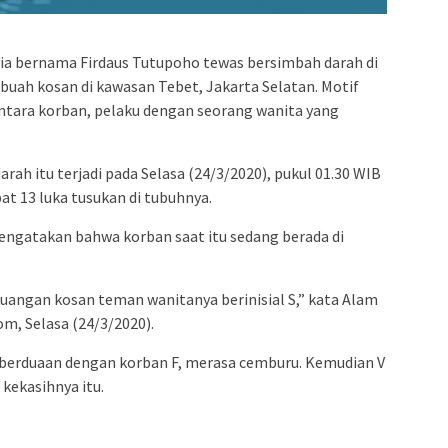
admin s
situs ju
bonus s
ria bernama Firdaus Tutupoho tewas bersimbah darah di
pakar p
sebuah kosan di kawasan Tebet, Jakarta Selatan. Motif
ntara korban, pelaku dengan seorang wanita yang
prediks
arah itu terjadi pada Selasa (24/3/2020), pukul 01.30 WIB
bat 13 luka tusukan di tubuhnya.
ngatakan bahwa korban saat itu sedang berada di
ruangan kosan teman wanitanya berinisial S,” kata Alam
om, Selasa (24/3/2020).
 berduaan dengan korban F, merasa cemburu. Kemudian V
kekasihnya itu.