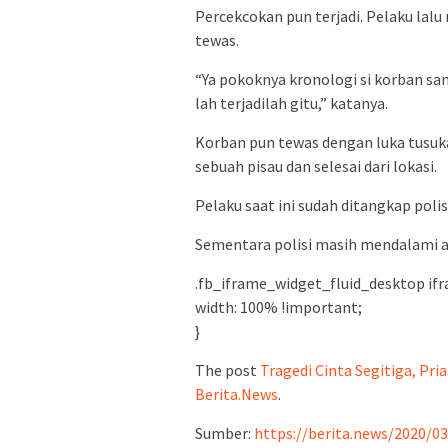
Percekcokan pun terjadi. Pelaku lal
tewas.
“Ya pokoknya kronologi si korban sama
lah terjadilah gitu,” katanya.
Korban pun tewas dengan luka tusuka
sebuah pisau dan selesai dari lokasi.
Pelaku saat ini sudah ditangkap poli
Sementara polisi masih mendalami 
.fb_iframe_widget_fluid_desktop ifr
width: 100% !important;
}
The post
Tragedi Cinta Segitiga, Pri
Berita.News
.
Sumber:
https://berita.news/2020/03