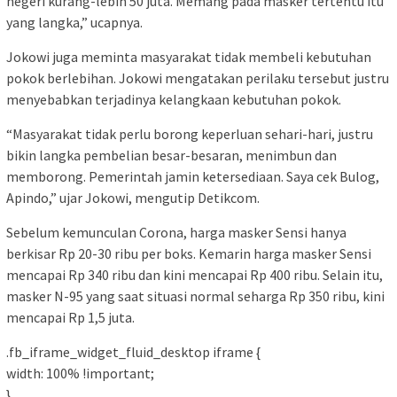
negeri kurang-lebih 50 juta. Memang pada masker tertentu itu
yang langka,” ucapnya.
Jokowi juga meminta masyarakat tidak membeli kebutuhan
pokok berlebihan. Jokowi mengatakan perilaku tersebut justru
menyebabkan terjadinya kelangkaan kebutuhan pokok.
“Masyarakat tidak perlu borong keperluan sehari-hari, justru
bikin langka pembelian besar-besaran, menimbun dan
memborong. Pemerintah jamin ketersediaan. Saya cek Bulog,
Apindo,” ujar Jokowi, mengutip Detikcom.
Sebelum kemunculan Corona, harga masker Sensi hanya
berkisar Rp 20-30 ribu per boks. Kemarin harga masker Sensi
mencapai Rp 340 ribu dan kini mencapai Rp 400 ribu. Selain itu,
masker N-95 yang saat situasi normal seharga Rp 350 ribu, kini
mencapai Rp 1,5 juta.
.fb_iframe_widget_fluid_desktop iframe {
width: 100% !important;
}