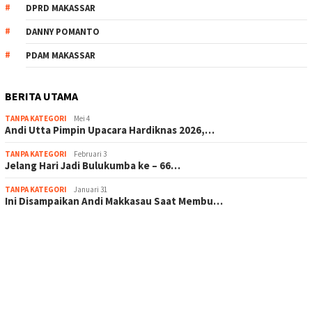
DPRD MAKASSAR
DANNY POMANTO
PDAM MAKASSAR
BERITA UTAMA
TANPA KATEGORI
Mei 4
Andi Utta Pimpin Upacara Hardiknas 2026,…
TANPA KATEGORI
Februari 3
Jelang Hari Jadi Bulukumba ke – 66…
TANPA KATEGORI
Januari 31
Ini Disampaikan Andi Makkasau Saat Membu…
scatter hitam mahjong rekomendasi
maxwin slot online
pola rumus slot gacor
admin slot gacor