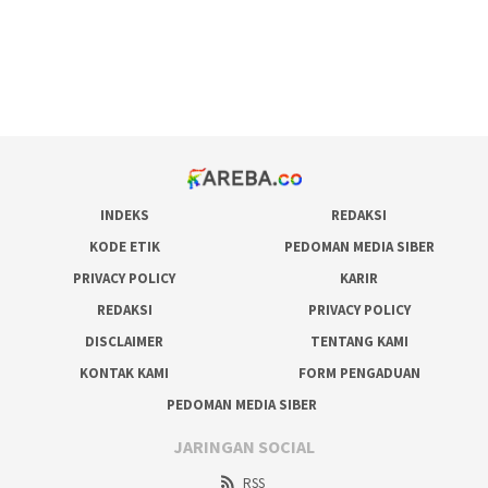
situs judi online
bonus scatter hitam mahjong
pakar pola gacor slot online
prediksi juara taruhan bola
INDEKS
REDAKSI
KODE ETIK
PEDOMAN MEDIA SIBER
PRIVACY POLICY
KARIR
REDAKSI
PRIVACY POLICY
DISCLAIMER
TENTANG KAMI
KONTAK KAMI
FORM PENGADUAN
PEDOMAN MEDIA SIBER
JARINGAN SOCIAL
RSS