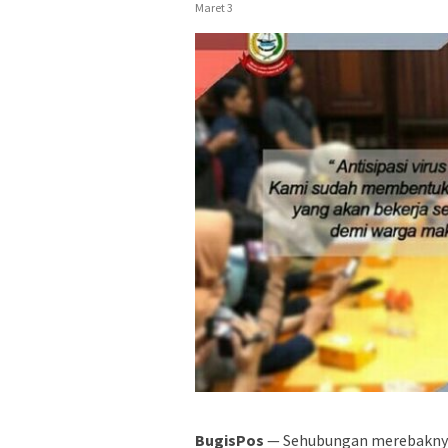
Maret 3
BugisPos
— Sehubungan merebaknya 