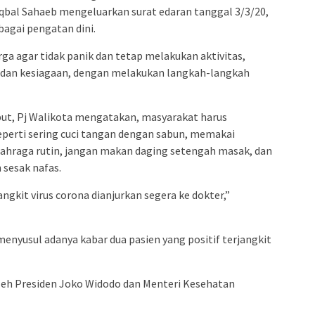
admin s
Iqbal Sahaeb mengeluarkan surat edaran tanggal 3/3/20,
situs ju
bagai pengatan dini.
bonus s
a agar tidak panik dan tetap melakukan aktivitas,
pakar p
dan kesiagaan, dengan melakukan langkah-langkah
prediks
ebut, Pj Walikota mengatakan, masyarakat harus
eperti sering cuci tangan dengan sabun, memakai
 olahraga rutin, jangan makan daging setengah masak, dan
n sesak nafas.
ngkit virus corona dianjurkan segera ke dokter,”
menyusul adanya kabar dua pasien yang positif terjangkit
oleh Presiden Joko Widodo dan Menteri Kesehatan