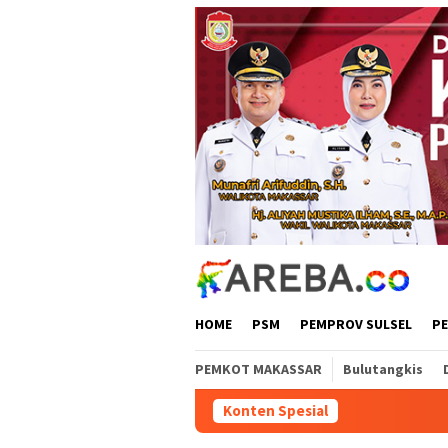
Loncat
ke
konten
HOME
PSM
PEMPROV SULSEL
P
PEMKOT MAKASSAR
Bulutangkis
Konten Spesial