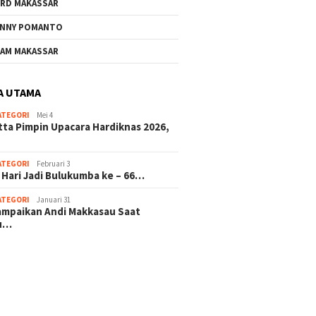
RD MAKASSAR
NNY POMANTO
AM MAKASSAR
A UTAMA
ATEGORI
Mei 4
tta Pimpin Upacara Hardiknas 2026,
ATEGORI
Februari 3
 Hari Jadi Bulukumba ke – 66…
ATEGORI
Januari 31
sampaikan Andi Makkasau Saat
u…
 hitam mahjong rekomendasi
slot online
mus slot gacor