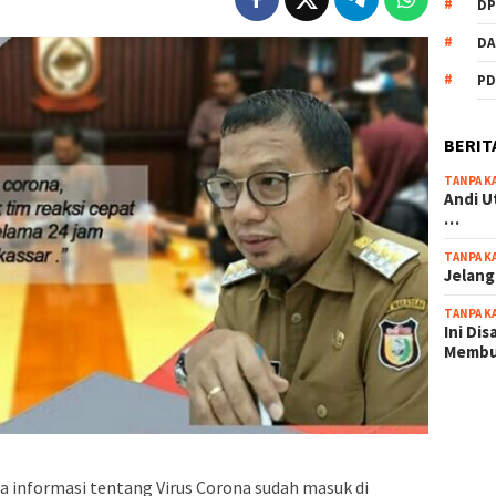
DP
DA
PD
BERIT
TANPA K
Andi U
…
TANPA K
Jelang
TANPA K
Ini Di
Memb
scatter
maxwin 
pola ru
informasi tentang Virus Corona sudah masuk di