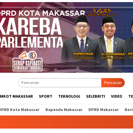
Pencarian
EMKOT MAKASSAR
SPORT
TEKNOLOGI
SELEBRITI
VIDEO
T
DPRD Kota Makassar
Bapenda Makassar
DPRD Makassar
Ber