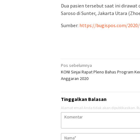
Dua pasien tersebut saat ini dirawat d
Saroso di Sunter, Jakarta Utara (Zhoe
Sumber:
https://bugispos.com/2020/
Navigasi
Pos sebelumnya
KONI Sinjai Rapat Pleno Bahas Program Ke
pos
Anggaran 2020
Tinggalkan Balasan
Alamat email Anda tidak akan dipublikasikan.
Ru