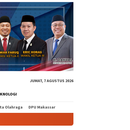
JUMAT, 7 AGUSTUS 2026
EKNOLOGI
ita Olahraga
DPU Makassar