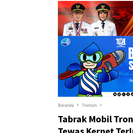
Beranda
Tronton
Tabrak Mobil Tron
Tewas Kernet Ter