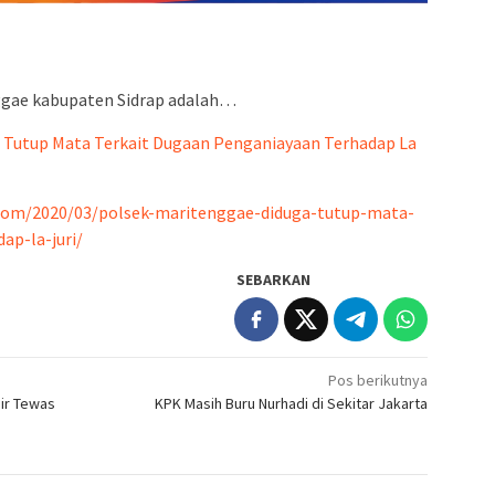
admin s
situs ju
bonus s
pakar p
ggae kabupaten Sidrap adalah…
prediks
 Tutup Mata Terkait Dugaan Penganiayaan Terhadap La
.com/2020/03/polsek-maritenggae-diduga-tutup-mata-
ap-la-juri/
SEBARKAN
Pos berikutnya
pir Tewas
KPK Masih Buru Nurhadi di Sekitar Jakarta