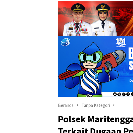
Beranda
Tanpa Kategori
Polsek Maritengg
Terkait Dugaan P