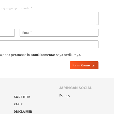
as yang wajib ditandai
*
a pada peramban ini untuk komentar saya berikutnya.
JARINGAN SOCIAL
RSS
KODE ETIK
KARIR
DISCLAIMER