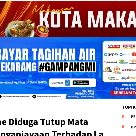
TOPIK
PE
ae Diduga Tutup Mata
DP
enganiayaan Terhadap La