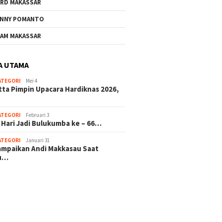
RD MAKASSAR
NNY POMANTO
AM MAKASSAR
A UTAMA
ATEGORI
Mei 4
tta Pimpin Upacara Hardiknas 2026,
ATEGORI
Februari 3
 Hari Jadi Bulukumba ke – 66…
ATEGORI
Januari 31
sampaikan Andi Makkasau Saat
u…
 hitam mahjong rekomendasi
slot online
mus slot gacor