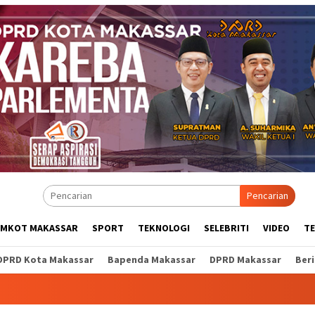
Pencarian
EMKOT MAKASSAR
SPORT
TEKNOLOGI
SELEBRITI
VIDEO
T
DPRD Kota Makassar
Bapenda Makassar
DPRD Makassar
Ber