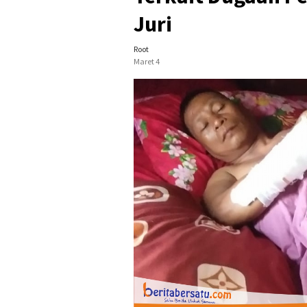
Juri
Root
Maret 4