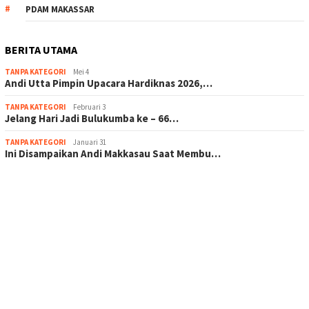
PDAM MAKASSAR
BERITA UTAMA
TANPA KATEGORI
Mei 4
Andi Utta Pimpin Upacara Hardiknas 2026,…
TANPA KATEGORI
Februari 3
Jelang Hari Jadi Bulukumba ke – 66…
TANPA KATEGORI
Januari 31
Ini Disampaikan Andi Makkasau Saat Membu…
scatter hitam mahjong rekomendasi
maxwin slot online
pola rumus slot gacor
admin slot gacor
situs judi online
bonus scatter hitam mahjong
pakar pola gacor slot online