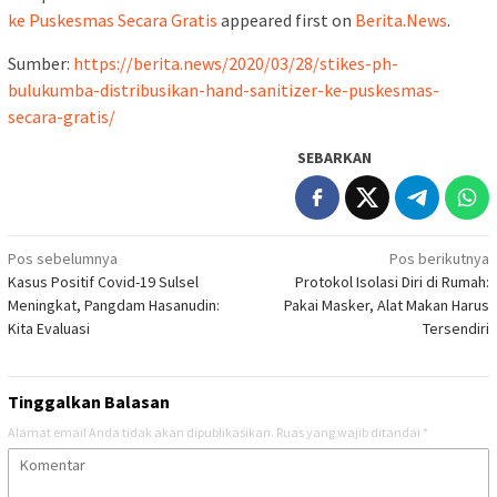
ke Puskesmas Secara Gratis
appeared first on
Berita.News
.
Sumber:
https://berita.news/2020/03/28/stikes-ph-
bulukumba-distribusikan-hand-sanitizer-ke-puskesmas-
secara-gratis/
SEBARKAN
Navigasi
Pos sebelumnya
Pos berikutnya
Kasus Positif Covid-19 Sulsel
Protokol Isolasi Diri di Rumah:
pos
Meningkat, Pangdam Hasanudin:
Pakai Masker, Alat Makan Harus
Kita Evaluasi
Tersendiri
Tinggalkan Balasan
Alamat email Anda tidak akan dipublikasikan.
Ruas yang wajib ditandai
*