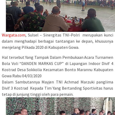
Wargata.com
, Sulsel – Sinergitas TNI-Polri merupakan kunci
dalam menghadapi berbagai tantangan ke depan, khususnya
menjelang Pilkada 2020 di Kabupaten Gowa.
Hal tersebut Yang Tampak Dalam Pembukaan Acara Turnamen
Bola Voli “DANDEN MARKAS CUP” di Lapangan Indoor Divif 4
Kostrad Desa Sokkolia Kecamatan Bonto Marannu Kabupaten
Gowa Rabu 04/03/2020
Dalam Sambutannya Mayjen TNI Achmad Marzuki panglima
Divif 3 Kostrad Kepada Tim Yang Bertanding Sportivitas harus
tetap di junjung tinggi oleh para pemain.