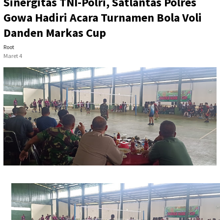
Sinergitas TNI-Polri, Satlantas Polres
Gowa Hadiri Acara Turnamen Bola Voli
Danden Markas Cup
Root
Maret 4