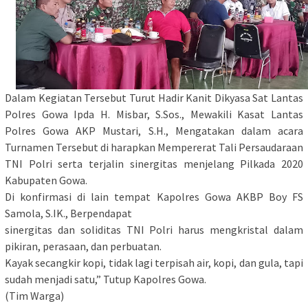
Dalam Kegiatan Tersebut Turut Hadir Kanit Dikyasa Sat Lantas
Polres Gowa Ipda H. Misbar, S.Sos., Mewakili Kasat Lantas
Polres Gowa AKP Mustari, S.H., Mengatakan dalam acara
Turnamen Tersebut di harapkan Mempererat Tali Persaudaraan
TNI Polri serta terjalin sinergitas menjelang Pilkada 2020
Kabupaten Gowa.
Di konfirmasi di lain tempat Kapolres Gowa AKBP Boy FS
Samola, S.IK., Berpendapat
sinergitas dan soliditas TNI Polri harus mengkristal dalam
pikiran, perasaan, dan perbuatan.
Kayak secangkir kopi, tidak lagi terpisah air, kopi, dan gula, tapi
sudah menjadi satu,” Tutup Kapolres Gowa.
(Tim Warga)