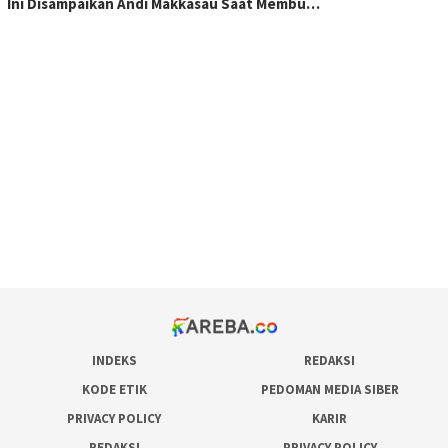
Ini Disampaikan Andi Makkasau Saat Membu…
scatter hitam mahjong rekomendasi
maxwin slot online
pola rumus slot gacor
admin slot gacor
situs judi online
bonus scatter hitam mahjong
pakar pola gacor slot online
prediksi juara taruhan bola
INDEKS
REDAKSI
KODE ETIK
PEDOMAN MEDIA SIBER
PRIVACY POLICY
KARIR
REDAKSI
PRIVACY POLICY