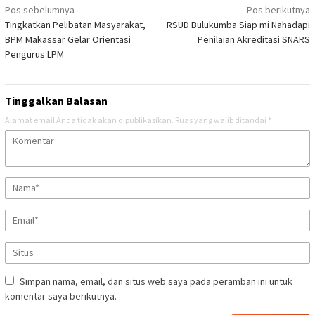
Navigasi
Pos sebelumnya
Pos berikutnya
Tingkatkan Pelibatan Masyarakat,
RSUD Bulukumba Siap mi Nahadapi
pos
BPM Makassar Gelar Orientasi
Penilaian Akreditasi SNARS
Pengurus LPM
Tinggalkan Balasan
Alamat email Anda tidak akan dipublikasikan.
Ruas yang wajib ditandai
*
Simpan nama, email, dan situs web saya pada peramban ini untuk
komentar saya berikutnya.