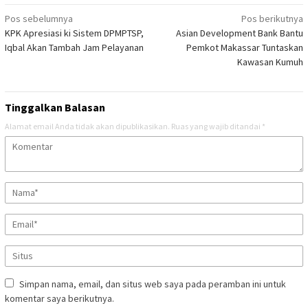
Navigasi
Pos sebelumnya
Pos berikutnya
KPK Apresiasi ki Sistem DPMPTSP,
Asian Development Bank Bantu
pos
Iqbal Akan Tambah Jam Pelayanan
Pemkot Makassar Tuntaskan
Kawasan Kumuh
Tinggalkan Balasan
Alamat email Anda tidak akan dipublikasikan.
Ruas yang wajib ditandai
*
Simpan nama, email, dan situs web saya pada peramban ini untuk
komentar saya berikutnya.