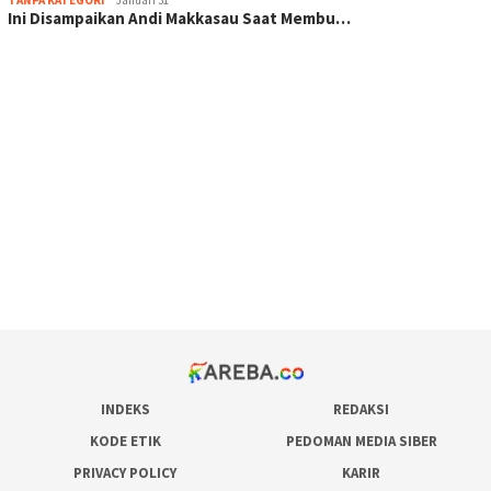
TANPA KATEGORI
Januari 31
Ini Disampaikan Andi Makkasau Saat Membu…
scatter hitam mahjong rekomendasi
maxwin slot online
pola rumus slot gacor
admin slot gacor
situs judi online
bonus scatter hitam mahjong
pakar pola gacor slot online
prediksi juara taruhan bola
INDEKS
REDAKSI
KODE ETIK
PEDOMAN MEDIA SIBER
PRIVACY POLICY
KARIR