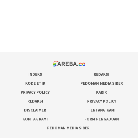
admin slot gacor
situs judi online
bonus scatter hitam mahjong
pakar pola gacor slot online
prediksi juara taruhan bola
INDEKS
REDAKSI
KODE ETIK
PEDOMAN MEDIA SIBER
PRIVACY POLICY
KARIR
REDAKSI
PRIVACY POLICY
DISCLAIMER
TENTANG KAMI
KONTAK KAMI
FORM PENGADUAN
PEDOMAN MEDIA SIBER