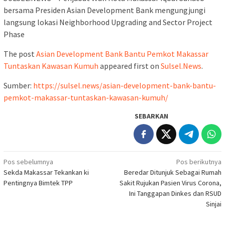
bersama Presiden Asian Development Bank mengungjungi
langsung lokasi Neighborhood Upgrading and Sector Project
Phase
The post
Asian Development Bank Bantu Pemkot Makassar
Tuntaskan Kawasan Kumuh
appeared first on
Sulsel.News
.
Sumber:
https://sulsel.news/asian-development-bank-bantu-
pemkot-makassar-tuntaskan-kawasan-kumuh/
SEBARKAN
Navigasi
Pos sebelumnya
Pos berikutnya
Sekda Makassar Tekankan ki
Beredar Ditunjuk Sebagai Rumah
pos
Pentingnya Bimtek TPP
Sakit Rujukan Pasien Virus Corona,
Ini Tanggapan Dinkes dan RSUD
Sinjai