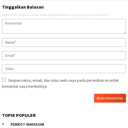
Tinggalkan Balasan
Alamat email Anda tidak akan dipublikasikan.
Ruas yang wajib ditandai
*
Simpan nama, email, dan situs web saya pada peramban ini untuk
komentar saya berikutnya.
TOPIK POPULER
PEMKOT MAKASSAR