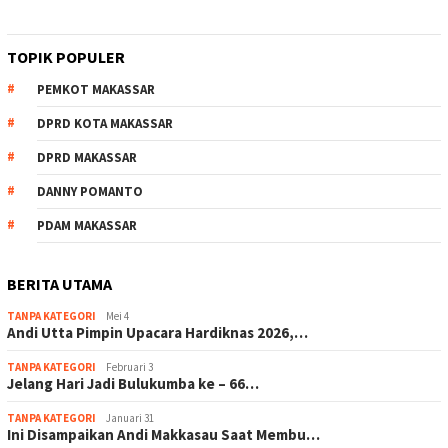
TOPIK POPULER
PEMKOT MAKASSAR
DPRD KOTA MAKASSAR
DPRD MAKASSAR
DANNY POMANTO
PDAM MAKASSAR
BERITA UTAMA
TANPA KATEGORI
Mei 4
Andi Utta Pimpin Upacara Hardiknas 2026,…
TANPA KATEGORI
Februari 3
Jelang Hari Jadi Bulukumba ke – 66…
TANPA KATEGORI
Januari 31
Ini Disampaikan Andi Makkasau Saat Membu…