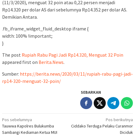
(11/3/2020), menguat 32 poin atau 0,22 persen menjadi
Rp14.320 per dolar AS dari sebelumnya Rp14.352 per dolar AS.
Demikian Antara.
.fb_iframe_widget_fluid_desktop iframe {
width: 100% !important;
}
The post
Rupiah Rabu Pagi Jadi Rp14.320, Menguat 32 Poin
appeared first on
Berita.News
.
Sumber:
https://berita.news/2020/03/11/rupiah-rabu-pagi-jadi-
rp14-320-menguat-32-poin/
SEBARKAN
Navigasi
Pos sebelumnya
Pos berikutnya
Tauwwa Kapolres Bulukumba
Ciddako Terduga Pelaku Curanmor
pos
Sambangi Kediaman Ketua MUI
Diciduk