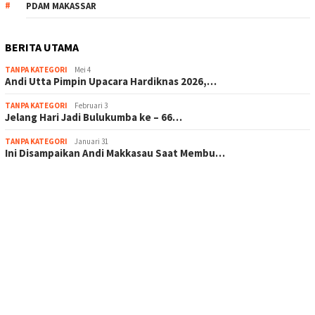
PDAM MAKASSAR
BERITA UTAMA
TANPA KATEGORI
Mei 4
Andi Utta Pimpin Upacara Hardiknas 2026,…
TANPA KATEGORI
Februari 3
Jelang Hari Jadi Bulukumba ke – 66…
TANPA KATEGORI
Januari 31
Ini Disampaikan Andi Makkasau Saat Membu…
scatter hitam mahjong rekomendasi
maxwin slot online
pola rumus slot gacor
admin slot gacor
situs judi online
bonus scatter hitam mahjong
pakar pola gacor slot online