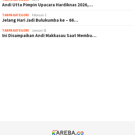
Andi Utta Pimpin Upacara Hardiknas 2026,…
TANPA KATEGORI
Februari 3
Jelang Hari Jadi Bulukumba ke – 66…
TANPA KATEGORI
Januari 31
Ini Disampaikan Andi Makkasau Saat Membu…
scatter hitam mahjong rekomendasi
maxwin slot online
pola rumus slot gacor
admin slot gacor
situs judi online
bonus scatter hitam mahjong
pakar pola gacor slot online
prediksi juara taruhan bola