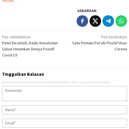
SEBARKAN
Navigasi
Pos sebelumnya
Pos berikutnya
Patut Dicontoh, Kadis Kesehatan
Satu Pemain Persib Positif Virus
pos
Sulsel Umumkan Dirinya Positif
Corona
Covid-19
Tinggalkan Balasan
Alamat email Anda tidak akan dipublikasikan.
Ruas yang wajib ditandai
*