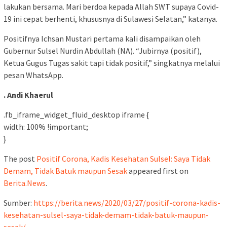
lakukan bersama. Mari berdoa kepada Allah SWT supaya Covid-
19 ini cepat berhenti, khususnya di Sulawesi Selatan,” katanya.
Positifnya Ichsan Mustari pertama kali disampaikan oleh
Gubernur Sulsel Nurdin Abdullah (NA). “Jubirnya (positif),
Ketua Gugus Tugas sakit tapi tidak positif,” singkatnya melalui
pesan WhatsApp.
. Andi Khaerul
.fb_iframe_widget_fluid_desktop iframe {
width: 100% !important;
}
The post
Positif Corona, Kadis Kesehatan Sulsel: Saya Tidak
Demam, Tidak Batuk maupun Sesak
appeared first on
Berita.News
.
Sumber:
https://berita.news/2020/03/27/positif-corona-kadis-
kesehatan-sulsel-saya-tidak-demam-tidak-batuk-maupun-
sesak/