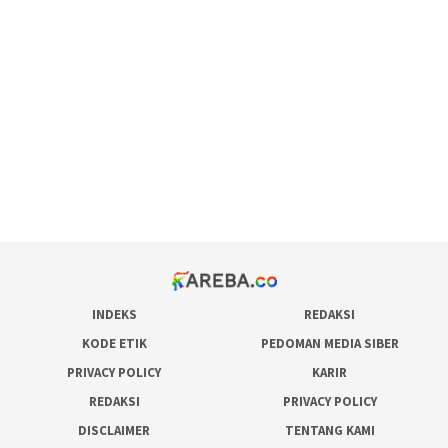
scatter hitam mahjong rekomendasi
maxwin slot online
pola rumus slot gacor
admin slot gacor
situs judi online
bonus scatter hitam mahjong
pakar pola gacor slot online
prediksi juara taruhan bola
INDEKS
REDAKSI
KODE ETIK
PEDOMAN MEDIA SIBER
PRIVACY POLICY
KARIR
REDAKSI
PRIVACY POLICY
DISCLAIMER
TENTANG KAMI