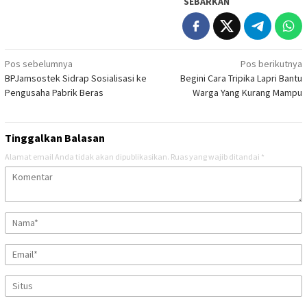
SEBARKAN
Navigasi
Pos sebelumnya
Pos berikutnya
BPJamsostek Sidrap Sosialisasi ke
Begini Cara Tripika Lapri Bantu
pos
Pengusaha Pabrik Beras
Warga Yang Kurang Mampu
Tinggalkan Balasan
Alamat email Anda tidak akan dipublikasikan.
Ruas yang wajib ditandai
*