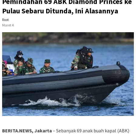
Pemindahan 69 ABK Diamond Princes ke
Pulau Sebaru Ditunda, Ini Alasannya
Root
Maret 4
BERITA.NEWS, Jakarta
– Sebanyak 69 anak buah kapal (ABK)