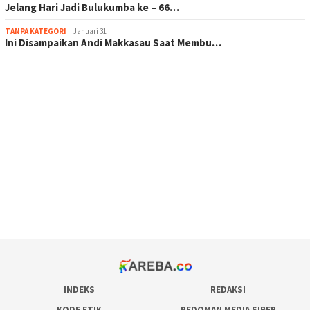
Jelang Hari Jadi Bulukumba ke – 66…
TANPA KATEGORI
Januari 31
Ini Disampaikan Andi Makkasau Saat Membu…
scatter hitam mahjong rekomendasi
maxwin slot online
pola rumus slot gacor
admin slot gacor
situs judi online
bonus scatter hitam mahjong
pakar pola gacor slot online
prediksi juara taruhan bola
INDEKS
REDAKSI
KODE ETIK
PEDOMAN MEDIA SIBER