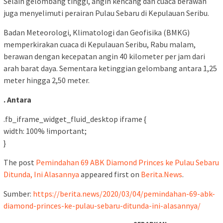
Selain gelombang tinggi, angin kencang dan cuaca berawan
juga menyelimuti perairan Pulau Sebaru di Kepulauan Seribu.
Badan Meteorologi, Klimatologi dan Geofisika (BMKG)
memperkirakan cuaca di Kepulauan Seribu, Rabu malam,
berawan dengan kecepatan angin 40 kilometer per jam dari
arah barat daya. Sementara ketinggian gelombang antara 1,25
meter hingga 2,50 meter.
. Antara
.fb_iframe_widget_fluid_desktop iframe {
width: 100% !important;
}
The post
Pemindahan 69 ABK Diamond Princes ke Pulau Sebaru
Ditunda, Ini Alasannya
appeared first on
Berita.News
.
Sumber:
https://berita.news/2020/03/04/pemindahan-69-abk-
diamond-princes-ke-pulau-sebaru-ditunda-ini-alasannya/