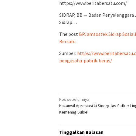
https://www.beritabersatu.com/
SIDRAP, BB — Badan Penyelenggara 
Sidrap…
The post
BPJamsostek Sidrap Sosiali
Bersatu
.
Sumber:
https://www.beritabersatu.
pengusaha-pabrik-beras/
Navigasi
Pos sebelumnya
Kakanwil Apresiasi ki Sinergitas Satker Li
pos
Kemenag Sulsel
Tinggalkan Balasan