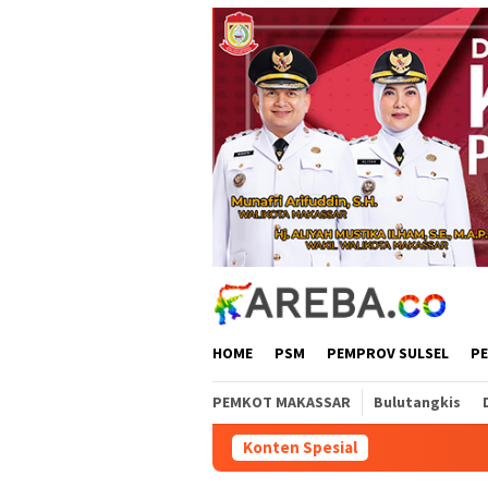
Loncat
ke
konten
HOME
PSM
PEMPROV SULSEL
P
PEMKOT MAKASSAR
Bulutangkis
Konten Spesial