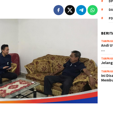
DP
DA
PD
BERIT
TANPA K
Andi U
…
TANPA K
Jelang
TANPA K
Ini Di
Memb
scatter
maxwin 
pola ru