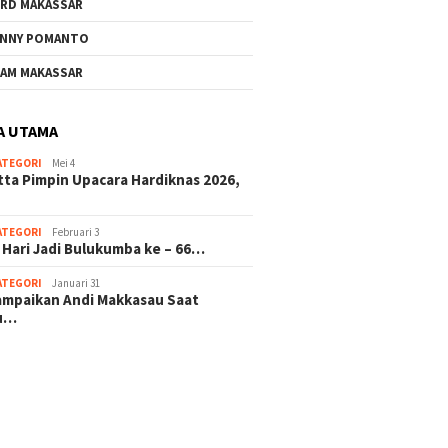
RD MAKASSAR
NNY POMANTO
AM MAKASSAR
A UTAMA
ATEGORI
Mei 4
tta Pimpin Upacara Hardiknas 2026,
ATEGORI
Februari 3
 Hari Jadi Bulukumba ke – 66…
ATEGORI
Januari 31
sampaikan Andi Makkasau Saat
u…
 hitam mahjong rekomendasi
slot online
mus slot gacor