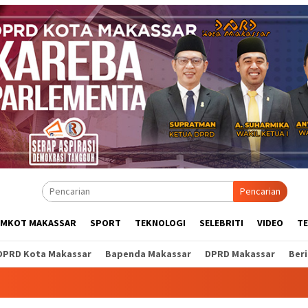
Pencarian
EMKOT MAKASSAR
SPORT
TEKNOLOGI
SELEBRITI
VIDEO
T
DPRD Kota Makassar
Bapenda Makassar
DPRD Makassar
Ber