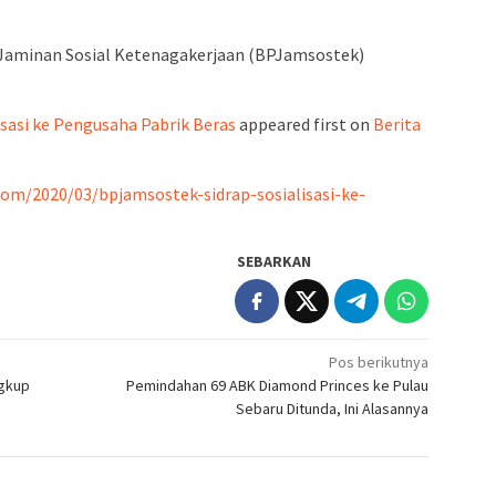
admin s
situs ju
Jaminan Sosial Ketenagakerjaan (BPJamsostek)
bonus s
pakar p
prediks
sasi ke Pengusaha Pabrik Beras
appeared first on
Berita
com/2020/03/bpjamsostek-sidrap-sosialisasi-ke-
SEBARKAN
Pos berikutnya
ngkup
Pemindahan 69 ABK Diamond Princes ke Pulau
Sebaru Ditunda, Ini Alasannya