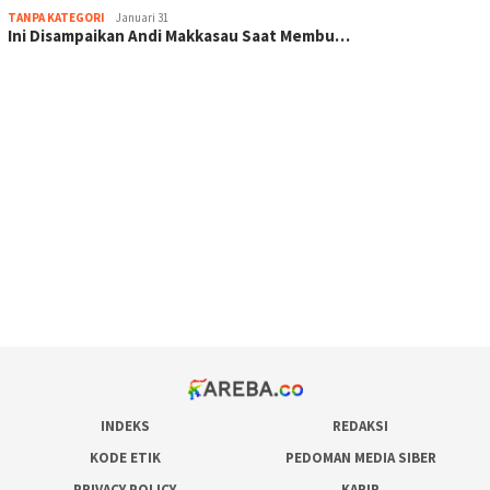
TANPA KATEGORI
Januari 31
Ini Disampaikan Andi Makkasau Saat Membu…
scatter hitam mahjong rekomendasi
maxwin slot online
pola rumus slot gacor
admin slot gacor
situs judi online
bonus scatter hitam mahjong
pakar pola gacor slot online
prediksi juara taruhan bola
INDEKS
REDAKSI
KODE ETIK
PEDOMAN MEDIA SIBER
PRIVACY POLICY
KARIR