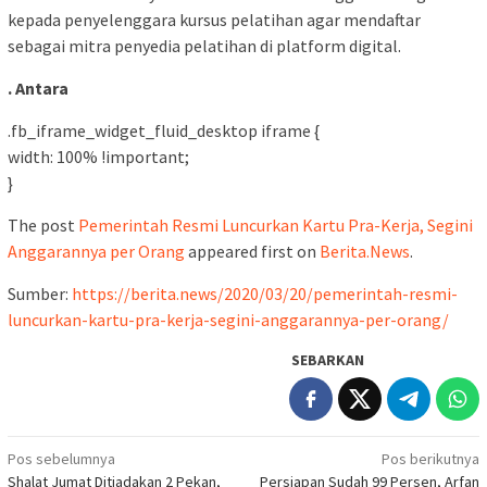
kepada penyelenggara kursus pelatihan agar mendaftar
sebagai mitra penyedia pelatihan di platform digital.
. Antara
.fb_iframe_widget_fluid_desktop iframe {
width: 100% !important;
}
The post
Pemerintah Resmi Luncurkan Kartu Pra-Kerja, Segini
Anggarannya per Orang
appeared first on
Berita.News
.
Sumber:
https://berita.news/2020/03/20/pemerintah-resmi-
luncurkan-kartu-pra-kerja-segini-anggarannya-per-orang/
SEBARKAN
Navigasi
Pos sebelumnya
Pos berikutnya
Shalat Jumat Ditiadakan 2 Pekan,
Persiapan Sudah 99 Persen, Arfan