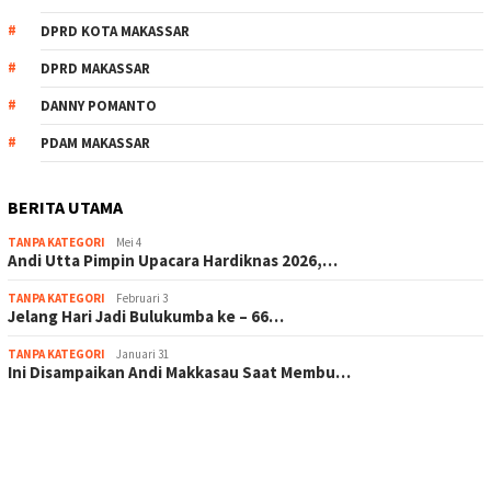
DPRD KOTA MAKASSAR
DPRD MAKASSAR
DANNY POMANTO
PDAM MAKASSAR
BERITA UTAMA
TANPA KATEGORI
Mei 4
Andi Utta Pimpin Upacara Hardiknas 2026,…
TANPA KATEGORI
Februari 3
Jelang Hari Jadi Bulukumba ke – 66…
TANPA KATEGORI
Januari 31
Ini Disampaikan Andi Makkasau Saat Membu…
scatter hitam mahjong rekomendasi
maxwin slot online
pola rumus slot gacor