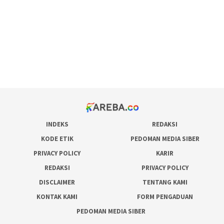
admin slot gacor
situs judi online
bonus scatter hitam mahjong
pakar pola gacor slot online
prediksi juara taruhan bola
INDEKS
REDAKSI
KODE ETIK
PEDOMAN MEDIA SIBER
PRIVACY POLICY
KARIR
REDAKSI
PRIVACY POLICY
DISCLAIMER
TENTANG KAMI
KONTAK KAMI
FORM PENGADUAN
PEDOMAN MEDIA SIBER