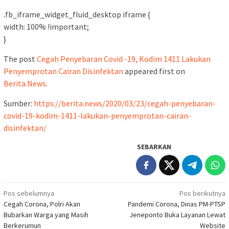
.fb_iframe_widget_fluid_desktop iframe {
width: 100% !important;
}
The post
Cegah Penyebaran Covid -19, Kodim 1411 Lakukan
Penyemprotan Cairan Disinfektan
appeared first on
Berita.News
.
Sumber:
https://berita.news/2020/03/23/cegah-penyebaran-
covid-19-kodim-1411-lakukan-penyemprotan-cairan-
disinfektan/
SEBARKAN
Navigasi
Pos sebelumnya
Pos berikutnya
Cegah Corona, Polri Akan
Pandemi Corona, Dinas PM-PTSP
pos
Bubarkan Warga yang Masih
Jeneponto Buka Layanan Lewat
Berkerumun
Website