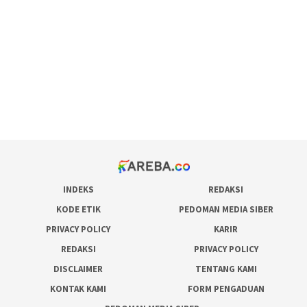
pola rumus slot gacor
admin slot gacor
situs judi online
bonus scatter hitam mahjong
pakar pola gacor slot online
prediksi juara taruhan bola
INDEKS
REDAKSI
KODE ETIK
PEDOMAN MEDIA SIBER
PRIVACY POLICY
KARIR
REDAKSI
PRIVACY POLICY
DISCLAIMER
TENTANG KAMI
KONTAK KAMI
FORM PENGADUAN